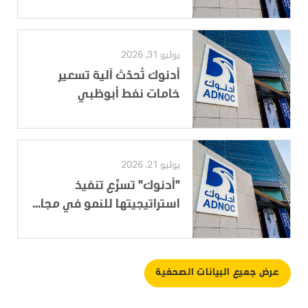
يوليو 31, 2026
أدنوك تُحدّث آلية تسعير
خامات نفط أبوظبي
يوليو 21, 2026
"أدنوك" تسرِّع تنفيذ
استراتيجيتها للنمو في مجا...
عرض جميع البيانات الصحفية