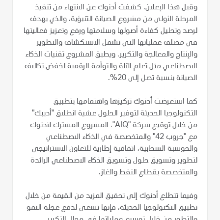
وقبل هذا الإعلان، كشفت أدنوك عن الانتهاء من تنفيذ
المرحلة الأولى من مشروع الصيانة التنبؤية، والذي يهدف
لرصد وتحليل كفاءة أصولها وسلامتها ورفع وتعزيز فعاليتها
في مختلف عملياتها التي تشمل الاستكشاف والتطوير
والإنتاج والمعالجة والتكرير. ويطبق المشروع تقنيات الذكاء
الاصطناعي مثل تعلم الآلة والتوأمة الرقمية لخفض تكاليف
الصيانة بنسبة تصل إلى 20%.
كما استعرضت أدنوك تركيزها واهتمامها بتطبيق
التكنولوجيا الحديثة لتوفير الحلول عشية انطلاق "أديبك"
من خلال توقيع شركة "AIQ"، المشروع المشترك لأدنوك
مع "جروب 42" والمتخصصة في الذكاء الاصطناعي
والحوسبة السحابية، اتفاقية إطارية للتعاون الاستراتيجي
لتطوير وتسويق حلول وتسويق الذكاء الاصطناعي الرائدة
والمتخصصة بقطاع النفط والغاز.
وفيما تتطلع أدنوك إلى تحقيق المزيد من القيمة من خلال
تطبيق التكنولوجيا الحديثة، فإنها تسعى لدفع عجلة النمو
والتطور من خلال توسيع عملياتها في مجال التكرير