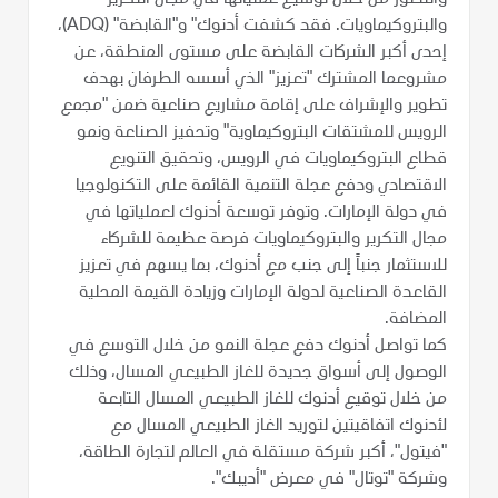
والبتروكيماويات. فقد كشفت أدنوك" و"القابضة" (ADQ)،
إحدى أكبر الشركات القابضة على مستوى المنطقة، عن
مشروعما المشترك "تعزيز" الذي أسسه الطرفان بهدف
تطوير والإشراف على إقامة مشاريع صناعية ضمن "مجمع
الرويس للمشتقات البتروكيماوية" وتحفيز الصناعة ونمو
قطاع البتروكيماويات في الرويس، وتحقيق التنويع
الاقتصادي ودفع عجلة التنمية القائمة على التكنولوجيا
في دولة الإمارات. وتوفر توسعة أدنوك لعملياتها في
مجال التكرير والبتروكيماويات فرصة عظيمة للشركاء
للاستثمار جنباً إلى جنب مع أدنوك، بما يسهم في تعزيز
القاعدة الصناعية لدولة الإمارات وزيادة القيمة المحلية
المضافة.
كما تواصل أدنوك دفع عجلة النمو من خلال التوسع في
الوصول إلى أسواق جديدة للغاز الطبيعي المسال، وذلك
من خلال توقيع أدنوك للغاز الطبيعي المسال التابعة
لأدنوك اتفاقيتين لتوريد الغاز الطبيعي المسال مع
"فيتول"، أكبر شركة مستقلة في العالم لتجارة الطاقة،
وشركة "توتال" في معرض "أديبك".