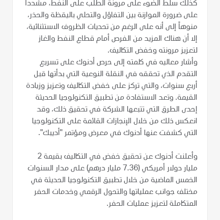
كذلك سلط الضوء على مرونة الطلب على النفط، مشدداً
على ضرورة الموازنة بين التفاؤل والتحلي باليقظة والحذر،
منوهاً إلى أنه على الرغم من تحديات الظروف الاستثنائية،
إلا أن هناك المزيد من الفرص أمام قطاع النفط والغاز
لتعزيز مرونته وخفض التكاليف.
وأشار معاليه في كلمته إلى حرص أدنوك على تسريع
التقدم الذي تحققه في النقلة النوعية التي بدأتها قبل
أربع سنوات، والتي تركز على خفض التكاليف وتعزيز وزيادة
القيمة. وتعد الاستفادة من تطبيق التكنولوجيا الحديثة
إحدى الطرق التي تتبعها الشركة في تحقيق ذلك، وقد
انعكس ذلك من خلال الإنجازات القائمة على التكنولوجيا
التي كشفت عنها أدنوك في معرض ومؤتمر "أديبك".
وأعلنت أدنوك عن تحقيق خفض في التكاليف بقيمة 2
مليار دولار أمريكي (7.36 مليار درهم) على مدار السنوات
الخمس الماضية من خلال تطبيق التكنولوجيا الحديثة في
مختلف جوانب عملياتها والتحول الرقمي وخدمات الحفر
المتكاملة لتعزيز عمليات الحفر.