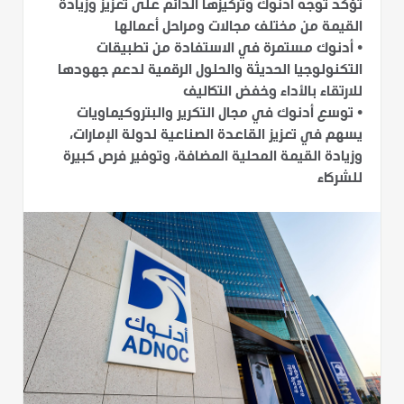
تؤكد توجه أدنوك وتركيزها الدائم على تعزيز وزيادة
القيمة من مختلف مجالات ومراحل أعمالها
•
أدنوك مستمرة في الاستفادة من تطبيقات
التكنولوجيا الحديثة والحلول الرقمية لدعم جهودها
للارتقاء بالأداء وخفض التكاليف
•
توسع أدنوك في مجال التكرير والبتروكيماويات
يسهم في تعزيز القاعدة الصناعية لدولة الإمارات،
وزيادة القيمة المحلية المضافة، وتوفير فرص كبيرة
للشركاء