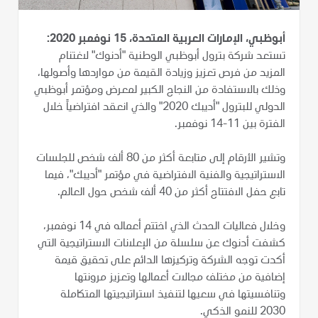
أبوظبي، الإمارات العربية المتحدة، 15 نوفمبر 2020:
تستعد شركة بترول أبوظبي الوطنية "أدنوك" لاغتنام
المزيد من فرص تعزيز وزيادة القيمة من مواردها وأصولها،
وذلك بالاستفادة من النجاح الكبير لمعرض ومؤتمر أبوظبي
الدولي للبترول "أديبك 2020" والذي انعقد افتراضياً خلال
الفترة بين 11-14 نوفمبر.
وتشير الأرقام إلى متابعة أكثر من 80 ألف شخص للجلسات
الاستراتيجية والفنية الافتراضية في مؤتمر "أديبك"، فيما
تابع حفل الافتتاح أكثر من 40 ألف شخص حول العالم.
وخلال فعاليات الحدث الذي اختتم أعماله في 14 نوفمبر،
كشفت أدنوك عن سلسلة من الإعلانات الاستراتيجية التي
أكدت توجه الشركة وتركيزها الدائم على تحقيق قيمة
إضافية من مختلف مجالات أعمالها وتعزيز مرونتها
وتنافسيتها في سعيها لتنفيذ استراتيجيتها المتكاملة
2030 للنمو الذكي.