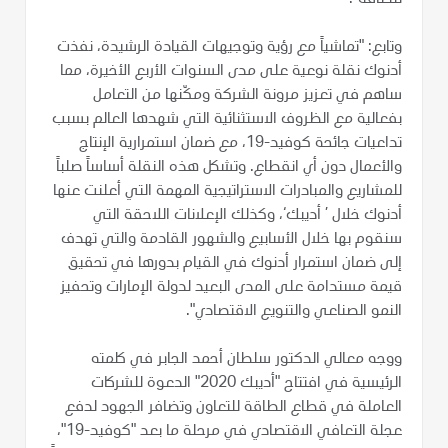
وتابع: "تماشياً مع رؤية وتوجيهات القيادة الرشيدة، نفذت
أدنوك نقلة نوعية على مدى السنوات الأربع الأخيرة، مما
ساهم في تعزيز مرونة الشركة ومكّنها من التعامل
بفعالية مع الظروف الاستثنائية التي شهدها العالم بسبب
تداعيات جائحة كوفيد-19، مع ضمان استمرارية الإنتاج
والأعمال دون أي انقطاع. وتشكل هذه النقلة أساساً صلباً
للمشاريع والمبادرات الاستراتيجية المهمة التي أعلنت عنها
أدنوك خلال ’ أديبك‘، وكذلك الإعلانات اللاحقة التي
سنقوم بها خلال الأسابيع والشهور القادمة والتي تهدف
إلى ضمان استمرار أدنوك في القيام بدورها في تحقيق
قيمة مستدامة على المدى البعيد لدولة الإمارات وتحفيز
النمو الصناعي والتنويع الاقتصادي".
ووجه معالي الدكتور سلطان أحمد الجابر في كلمته
الرئيسية في افتتاح "أديبك 2020" الدعوة للشركات
العاملة في قطاع الطاقة للتعاون وتضافر الجهود لدفع
عجلة التعافي الاقتصادي في مرحلة ما بعد "كوفيد-19"،