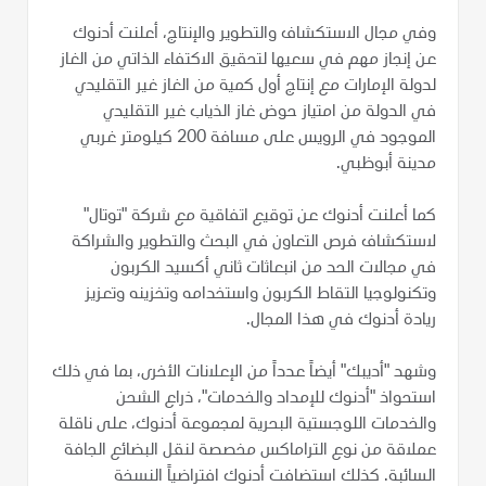
وفي مجال الاستكشاف والتطوير والإنتاج، أعلنت أدنوك
عن إنجاز مهم في سعيها لتحقيق الاكتفاء الذاتي من الغاز
لدولة الإمارات مع إنتاج أول كمية من الغاز غير التقليدي
في الدولة من امتياز حوض غاز الذياب غير التقليدي
الموجود في الرويس على مسافة 200 كيلومتر غربي
مدينة أبوظبي.
كما أعلنت أدنوك عن توقيع اتفاقية مع شركة "توتال"
لاستكشاف فرص التعاون في البحث والتطوير والشراكة
في مجالات الحد من انبعاثات ثاني أكسيد الكربون
وتكنولوجيا التقاط الكربون واستخدامه وتخزينه وتعزيز
ريادة أدنوك في هذا المجال.
وشهد "أديبك" أيضاً عدداً من الإعلانات الأخرى، بما في ذلك
استحواذ "أدنوك للإمداد والخدمات"، ذراع الشحن
والخدمات اللوجستية البحرية لمجموعة أدنوك، على ناقلة
عملاقة من نوع التراماكس مخصصة لنقل البضائع الجافة
السائبة. كذلك استضافت أدنوك افتراضياً النسخة