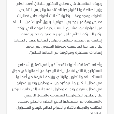
وبهذه المناسبة، قال معالي الدكتور سلطان أحمد الجابر،
وزير الصناعة والتكنولوجيا المتقدمة والرئيس التنفيذي
لأدنوك ومجموعة شركاتها: "أعلنت أدنوك خلال فعاليات
معرض ومؤتمر أبوظبي الدولي للبترول ’أديبك‘ عن سلسلة
من المبادرات والمشاريع الاستراتيجية المهمة التي تؤكد
تركيز الشركة الدائم على تعزيز مرونتها وتحقيق قيمة
إضافية من مختلف مجالات ومراحل أعمالها لضمان الحفاظ
على قدراتها التنافسية ودورها المحوري في توفير
إمدادات مستقرة وموثوقة من الطاقة للعالم".
وأضاف: "حققت أدنوك تقدماً كبيراً في تحقيق أهدافها
الاستراتيجية التي تشمل زيادة الربحية من أعمالها في مجال
الاستكشاف والتطوير والإنتاج، وزيادة القيمة من أعمالها
في مجال التكرير والبتروكيماويات، وتطوير وتعزيز قدراتها
في مجال تسويق وتجارة وتداول المنتجات، إلى جانب التركيز
على تطبيق التكنولوجيا المتقدمة والتحول الرقمي
والاستفادة من تطبيقاتها لدفع التطور والنجاح وخفض
التكاليف والارتقاء بالأداء والالتزام الدائم بالإنتاج المسؤول
للطاقة".