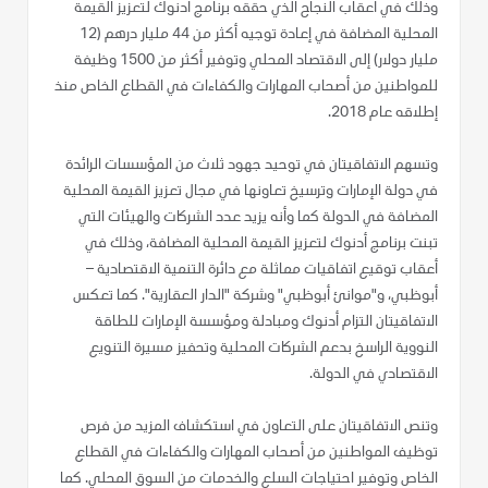
وذلك في أعقاب النجاح الذي حققه برنامج أدنوك لتعزيز القيمة
المحلية المضافة في إعادة توجيه أكثر من 44 مليار درهم (12
مليار دولار) إلى الاقتصاد المحلي وتوفير أكثر من 1500 وظيفة
للمواطنين من أصحاب المهارات والكفاءات في القطاع الخاص منذ
إطلاقه عام 2018.
وتسهم الاتفاقيتان في توحيد جهود ثلاث من المؤسسات الرائدة
في دولة الإمارات وترسيخ تعاونها في مجال تعزيز القيمة المحلية
المضافة في الدولة كما وأنه يزيد عدد الشركات والهيئات التي
تبنت برنامج أدنوك لتعزيز القيمة المحلية المضافة، وذلك في
أعقاب توقيع اتفاقيات مماثلة مع دائرة التنمية الاقتصادية –
أبوظبي، و"موانئ أبوظبي" وشركة "الدار العقارية". كما تعكس
الاتفاقيتان التزام أدنوك ومبادلة ومؤسسة الإمارات للطاقة
النووية الراسخ بدعم الشركات المحلية وتحفيز مسيرة التنويع
الاقتصادي في الدولة.
وتنص الاتفاقيتان على التعاون في استكشاف المزيد من فرص
توظيف المواطنين من أصحاب المهارات والكفاءات في القطاع
الخاص وتوفير احتياجات السلع والخدمات من السوق المحلي. كما