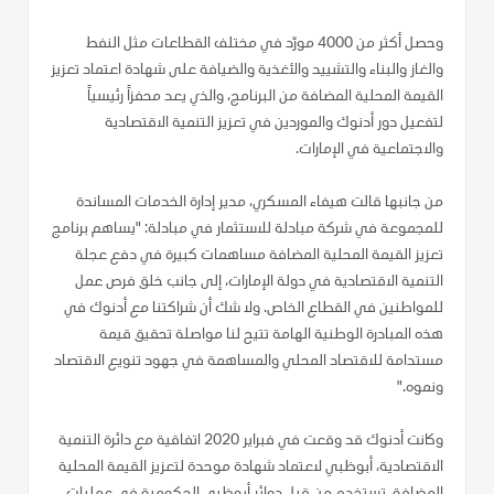
وحصل أكثر من 4000 مورّد في مختلف القطاعات مثل النفط
والغاز والبناء والتشييد والأغذية والضيافة على شهادة اعتماد تعزيز
القيمة المحلية المضافة من البرنامج، والذي يعد محفزاً رئيسياً
لتفعيل دور أدنوك والموردين في تعزيز التنمية الاقتصادية
والاجتماعية في الإمارات.
من جانبها قالت هيفاء المسكري، مدير إدارة الخدمات المساندة
للمجموعة في شركة مبادلة للاستثمار في مبادلة: "يساهم برنامج
تعزيز القيمة المحلية المضافة مساهمات كبيرة في دفع عجلة
التنمية الاقتصادية في دولة الإمارات، إلى جانب خلق فرص عمل
للمواطنين في القطاع الخاص. ولا شك أن شراكتنا مع أدنوك في
هذه المبادرة الوطنية الهامة تتيح لنا مواصلة تحقيق قيمة
مستدامة للاقتصاد المحلي والمساهمة في جهود تنويع الاقتصاد
ونموه."
وكانت أدنوك قد وقعت في فبراير 2020 اتفاقية مع دائرة التنمية
الاقتصادية، أبوظبي لاعتماد شهادة موحدة لتعزيز القيمة المحلية
المضافة، تستخدم من قبل دوائر أبوظبي الحكومية في عمليات