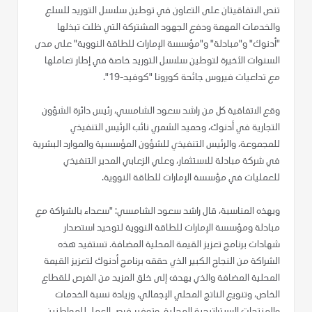
تنص الاتفاقيتان على التعاون في توطين سلاسل التوريد للسلع
والخدمات المهمة ودفع الجهود المشتركة التي ظلت تبذلها
"أدنوك" و"مبادلة" و"مؤسسة الإمارات للطاقة النووية" على مدى
السنوات الأخيرة لتوطين سلاسل التوريد خاصة في إطار تعاملها
مع تداعيات فيروس جائحة كورونا "كوفيد-19".
وقع الاتفاقية كل من راشد سعود الشامسي، رئيس دائرة الشؤون
التجارية في أدنوك، وحميد الشمري نائب الرئيس التنفيذي
للمجموعة، والرئيس التنفيذي للشؤون المؤسسية والموارد البشرية
في شركة مبادلة للاستثمار، وعلي الزعابي المدير التنفيذي
للعمليات في مؤسسة الإمارات للطاقة النووية.
وبهذه المناسبة، قال راشد سعود الشامسي: "سعداء بالشراكة مع
مبادلة ومؤسسة الإمارات للطاقة النووية لتوحيد استصدار
شهادات برنامج تعزيز القيمة المحلية المضافة. تستفيد هذه
الشراكة من النجاح الكبير الذي حققه برنامج أدنوك لتعزيز القيمة
المحلية المضافة والذي يهدف إلى خلق المزيد من الفرص للقطاع
الخاص، وتنويع الناتج المحلي الإجمالي، وزيادة نسبة الخدمات
والمنتجات الاستراتيجية المحلية، وتوفير فرص العمل للمواطنين