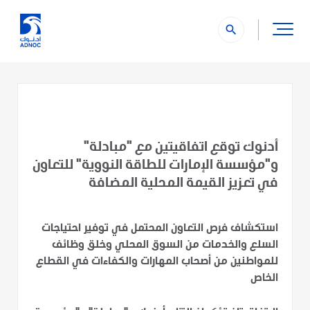
search
أدنوك توقع اتفاقيتين مع "مبادلة"
و"مؤسسة الإمارات للطاقة النووية" للتعاون
في تعزيز القيمة المحلية المضافة
استكشاف فرص التعاون المحتمل في توفير احتياجات
السلع والخدمات من السوق المحلي وخلق وظائف
للمواطنين من أصحاب المهارات والكفاءات في القطاع
الخاص