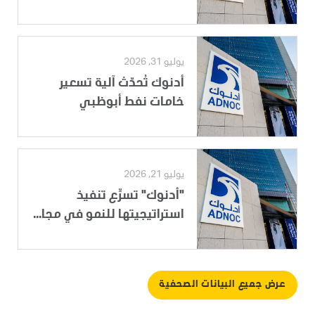
يوليو 31, 2026
أدنوك تُحدّث آلية تسعير
خامات نفط أبوظبي
يوليو 21, 2026
"أدنوك" تسرِّع تنفيذ
استراتيجيتها للنمو في مجا...
عرض جميع البيانات الصحفية