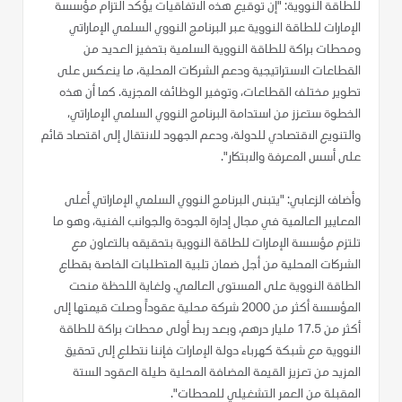
للطاقة النووية: "إن توقيع هذه الاتفاقيات يؤكد التزام مؤسسة
الإمارات للطاقة النووية عبر البرنامج النووي السلمي الإماراتي
ومحطات براكة للطاقة النووية السلمية بتحفيز العديد من
القطاعات الاستراتيجية ودعم الشركات المحلية، ما ينعكس على
تطوير مختلف القطاعات، وتوفير الوظائف المجزية. كما أن هذه
الخطوة ستعزز من استدامة البرنامج النووي السلمي الإماراتي،
والتنويع الاقتصادي للدولة، ودعم الجهود للانتقال إلى اقتصاد قائم
على أسس المعرفة والابتكار".
وأضاف الزعابي: "يتبنى البرنامج النووي السلمي الإماراتي أعلى
المعايير العالمية في مجال إدارة الجودة والجوانب الفنية، وهو ما
تلتزم مؤسسة الإمارات للطاقة النووية بتحقيقه بالتعاون مع
الشركات المحلية من أجل ضمان تلبية المتطلبات الخاصة بقطاع
الطاقة النووية على المستوى العالمي. ولغاية اللحظة منحت
المؤسسة أكثر من 2000 شركة محلية عقوداً وصلت قيمتها إلى
أكثر من 17.5 مليار درهم، وبعد ربط أولى محطات براكة للطاقة
النووية مع شبكة كهرباء دولة الإمارات فإننا نتطلع إلى تحقيق
المزيد من تعزيز القيمة المضافة المحلية طيلة العقود الستة
المقبلة من العمر التشغيلي للمحطات".