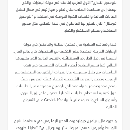
بلومبرغ التجاري" الأول المزمع إقامته في دولة الإمارات، والذي
يهدف إلى مساعدة الطلاب على تطوير مهاراتهم في مجال تحليل
البيانات المالية واكتساب الخبرة اليومية في استخدام “بلومبرغ
تيرمنال" التي يتمتع بها العاملون في هذا القطاع، مثل مديرو
المحافظ ومحللو الاستثمار والتجار.
هذا وتساهم المبادرة في تمكين الطلبة والباحثين في دولة
الإمارات العربية المتحدة على التكيف مع المتغيرات في عالم المال،
لاسيما في ظل الظروف الاستثنائية والقيود الحالية التي يشهدها
العالم. كما تدعم المبادرة أعضاء الهيئات التدريسية في هذه
الجامعات من خلال مجموعة من الندوات الإلكترونية المنتظمة عبر
الإنترنت وحصص التدريب الشخصية لأعضاء هيئة التدريس، حيث
يقدم مجموعة من خبراء ومحللي بلومبرغ مجموعة من الجلسات
حول كيفية استخدام تحليلات الأخبار للحصول على رؤى السوق،
وأسواق السلع والتعرف على تأثيرات Covid-19 على الأسواق
المالية.
وبدوره قال بنيامين جروليموند، المدير الإقليمي في منطقة الشرق
الأوسط وأفريقيا، قسم المبيعات، "بلومبرغ أل بي": "نظراً للظروف