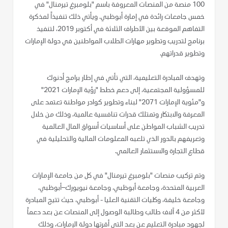
100 منصة من المنصات المعروفة باسم "بلومبرغ تيرمنال" في
خمس جامعات رائدة في إمارة أبوظبي. ويأتي ذلك تنفيذاً لمذكرة
التفاهم الموقعة بين الأطراف الثلاثة في أكتوبر 2019، لتنفيذ
برنامج لتدريب وتطوير مهارات الطلاب المواطنين في دولة الإمارات
وتطوير قدراتهم.
وتهدف المبادرة التعليمية، التي تأتي في إطار برامج أدنوك
للمسؤولية المجتمعية، إلى دعم خطط "رؤية الإمارات 2021"
و"مئوية الإمارات 2071" لبناء وتطوير كوادر مواطنة تعتمد على
المعرفة والابتكار وتمتلك قدرات تنافسية عالمية، وذلك من خلال
تدريب الشباب المواطن على أساسيات أسواق المال العالمية
وتعريفهم بالدور الذي تلعبه المعلومات المالية والتحليلية في
قطاع التجارة والاستثمار العالمي.
وتم تركيب منصات "بلومبرغ تيرمنال" في كل من جامعة الإمارات
العربية المتحدة، وجامعة أبوظبي، وجامعة نيويورك–أبوظبي،
وجامعة خليفة، وكليات التقنية العليا - أبوظبي، حيث تتيح المبادرة
لأكثر من 4 آلاف طالب وطالبة الوصول إلى المنصات عن بعد دعماً
لجهود مبادرة التعليم عن بعد التي أقرتها دولة الإمارات، وذلك