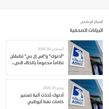
المركز الإعلامي
البيانات الصحفية
أغسطس 04, 2026
"أدنوك" و"إس إل بي" تطبقان
نظاماً مدعوماً بالذكاء الاص...
يوليو 31, 2026
أدنوك تُحدّث آلية تسعير
خامات نفط أبوظبي