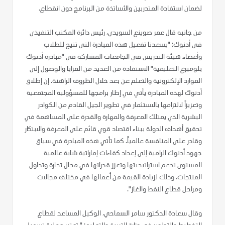
لضمان استفادة المتدربين والأساتذة من البرنامج دون انقطاع.
من جانبه قال عمر صوينع السويدي، رئيس دائرة المكتب التنفيذي
في أدنوك: "يسعدنا تفعيل هذه المبادرة التي تتيح للطلاب
وأعضاء هيئة التدريس في الجامعات المشاركة في "مبادرة أدنوك-
بلومبرغ التعليمية" الاستفادة من العديد من المزايا والوصول إلى
الموارد الإلكترونية والتعلم عن بعد خلال الظروف الراهنة. إن إطلاق
أدنوك لهذه المبادرة يأتي في إطار برامجها للمسؤولية المجتمعية
وتعزيزاً لالتزامها بالاستثمار في تطوير الجيل القادم من الكوادر
البشرية الذي يمتلك المعرفة والمهارة والقدرة على المساهمة في
تحقيق أهداف الدولة ببناء اقتصاد قوي قائم على المعرفة والابتكار
وقادر على المنافسة عالمياً. كما تأتي هذه المبادرة في سياق
جهود أدنوك الرامية إلى إعداد كفاءات إماراتية شابة عالمية
المستوى تدعم استراتيجيتها وتعزز قدراتها في مجال تجارة وتداول
المنتجات، وذلك لزيادة القيمة من أعمالها في مختلف مجالات
ومراحل قطاع النفط والغاز".
وقال سعادة الدكتور سامر السماحي، الوكيل المساعد لقطاع