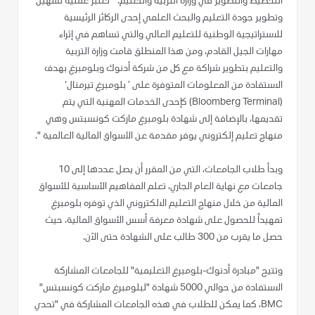
التخطيط والتطوير في وزارة التربية والتعليم: " تعتبر عملية تسهيل
وتطوير جودة التعليم والبحث العلمي إحدى الركائز الرئيسية
للاستراتيجية الوطنية للتعليم العالي والتي تساهم في إثراء
مهارات الجيل القادم، ومن هذا المنطلق قامت وزارة التربية
والتعليم بتطوير شراكة مع كل من شركة أدنوك وبلومبرغ بهدف
الاستفادة من المعلومات المتوفرة على ’ بلومبرغ تيرمنال‘
(Bloomberg Terminal) كإحدى الخدمات المهنية التي يتم
تقديمها، بالإضافة إلى شهادة بلومبرغ ماركت كونسبتس وهي
منهاج تعليم إلكتروني يوفر مقدمة عن الأسواق المالية العالمية ".
وبدأ طلاب الجامعات، التي من المقرر أن يصل عددها إلى 10
جامعات مع نهاية العام الجاري، تعلم المفاهيم الأساسية للأسواق
المالية من خلال منهاج التعليم الالكتروني الذي توفره بلومبرغ
تمهيداً للحصول على شهادة معرفة أسس الأسواق المالية، حيث
حصل ما يقرب من 300 طالب على الشهادة حتى الآن.
وتتيح "مبادرة أدنوك-بلومبرغ التعليمية" للجامعات المشاركة
الاستفادة من حوالي 5000 شهادة "لبلومبرغ ماركت كونسبتس"
BMC، كما يمكن للطلاب في هذه الجامعات المشاركة في "تحدي