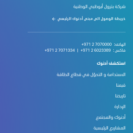
شركة بترول أبوظبي الوطنية
خريطة الوصول الى مبنى أدنوك الرئيسي
الهاتف:
+971 2 7070000
فاكس :
+971 2 6023389
|
+971 2 7071334
استكشف أدنوك
الاستدامة و التحوّل في قطاع الطاقة
قيمنا
تاريخنا
الإدارة
أدنوك والمجتمع
المشاريع الرئيسية