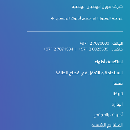
شركة بترول أبوظبي الوطنية
خريطة الوصول الى مبنى أدنوك الرئيسي
الهاتف:
+971 2 7070000
فاكس :
+971 2 6023389
|
+971 2 7071334
استكشف أدنوك
الاستدامة و التحوّل في قطاع الطاقة
قيمنا
تاريخنا
الإدارة
أدنوك والمجتمع
المشاريع الرئيسية