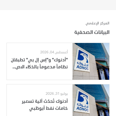
المركز الإعلامي
البيانات الصحفية
أغسطس 04, 2026
"أدنوك" و"إس إل بي" تطبقان
نظاماً مدعوماً بالذكاء الاص...
يوليو 31, 2026
أدنوك تُحدّث آلية تسعير
خامات نفط أبوظبي