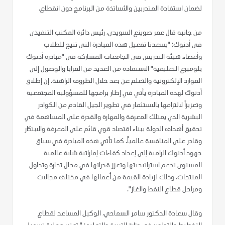
لضمان استفادة المتدربين والأساتذة من البرنامج دون انقطاع.
من جانبه قال عمر صوينع السويدي، رئيس دائرة المكتب التنفيذي
في أدنوك: "يسعدنا تفعيل هذه المبادرة التي تتيح للطلاب
وأعضاء هيئة التدريس في الجامعات المشاركة في "مبادرة أدنوك-
بلومبرغ التعليمية" الاستفادة من العديد من المزايا والوصول إلى
الموارد الإلكترونية والتعلم عن بعد خلال الظروف الراهنة. إن إطلاق
أدنوك لهذه المبادرة يأتي في إطار برامجها للمسؤولية المجتمعية
وتعزيزاً لالتزامها بالاستثمار في تطوير الجيل القادم من الكوادر
البشرية الذي يمتلك المعرفة والمهارة والقدرة على المساهمة في
تحقيق أهداف الدولة ببناء اقتصاد قوي قائم على المعرفة والابتكار
وقادر على المنافسة عالمياً. كما تأتي هذه المبادرة في سياق
جهود أدنوك الرامية إلى إعداد كفاءات إماراتية شابة عالمية
المستوى تدعم استراتيجيتها وتعزز قدراتها في مجال تجارة وتداول
المنتجات، وذلك لزيادة القيمة من أعمالها في مختلف مجالات
ومراحل قطاع النفط والغاز".
وقال سعادة الدكتور سامر السماحي، الوكيل المساعد لقطاع