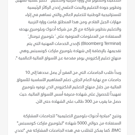
التخطيط والتطوير في وزارة التربية والتعليم: " تعتبر عملية تسهيل
وتطوير جودة التعليم والبحث العلمي إحدى الركائز الرئيسية
للاستراتيجية الوطنية للتعليم العالي والتي تساهم في إثراء
مهارات الجيل القادم، ومن هذا المنطلق قامت وزارة التربية
والتعليم بتطوير شراكة مع كل من شركة أدنوك وبلومبرغ بهدف
الاستفادة من المعلومات المتوفرة على ’ بلومبرغ تيرمنال‘
(Bloomberg Terminal) كإحدى الخدمات المهنية التي يتم
تقديمها، بالإضافة إلى شهادة بلومبرغ ماركت كونسبتس وهي
منهاج تعليم إلكتروني يوفر مقدمة عن الأسواق المالية العالمية ".
وبدأ طلاب الجامعات، التي من المقرر أن يصل عددها إلى 10
جامعات مع نهاية العام الجاري، تعلم المفاهيم الأساسية للأسواق
المالية من خلال منهاج التعليم الالكتروني الذي توفره بلومبرغ
تمهيداً للحصول على شهادة معرفة أسس الأسواق المالية، حيث
حصل ما يقرب من 300 طالب على الشهادة حتى الآن.
وتتيح "مبادرة أدنوك-بلومبرغ التعليمية" للجامعات المشاركة
الاستفادة من حوالي 5000 شهادة "لبلومبرغ ماركت كونسبتس"
BMC، كما يمكن للطلاب في هذه الجامعات المشاركة في "تحدي