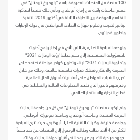
100 منصة من المنصات المعروفة باسم "بلومبرغ تيرمنال" في
خمس جامعات رائدة في إمارة أبوظبي. ويأتي ذلك تنفيذاً لمذكرة
التفاهم الموقعة بين الأطراف الثلاثة في أكتوبر 2019، لتنفيذ
برنامج لتدريب وتطوير مهارات الطلاب المواطنين في دولة الإمارات
وتطوير قدراتهم.
وتهدف المبادرة التعليمية، التي تأتي في إطار برامج أدنوك
للمسؤولية المجتمعية، إلى دعم خطط "رؤية الإمارات 2021"
و"مئوية الإمارات 2071" لبناء وتطوير كوادر مواطنة تعتمد على
المعرفة والابتكار وتمتلك قدرات تنافسية عالمية، وذلك من خلال
تدريب الشباب المواطن على أساسيات أسواق المال العالمية
وتعريفهم بالدور الذي تلعبه المعلومات المالية والتحليلية في
قطاع التجارة والاستثمار العالمي.
وتم تركيب منصات "بلومبرغ تيرمنال" في كل من جامعة الإمارات
العربية المتحدة، وجامعة أبوظبي، وجامعة نيويورك–أبوظبي،
وجامعة خليفة، وكليات التقنية العليا - أبوظبي، حيث تتيح المبادرة
لأكثر من 4 آلاف طالب وطالبة الوصول إلى المنصات عن بعد دعماً
لجهود مبادرة التعليم عن بعد التي أقرتها دولة الإمارات، وذلك