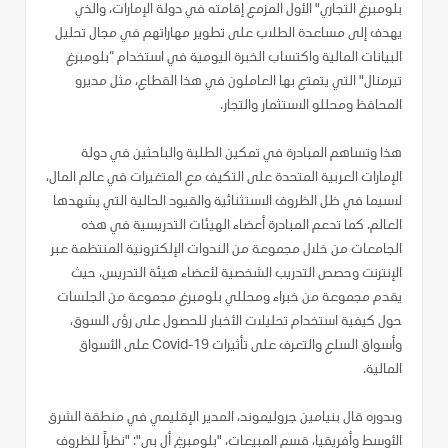
بلومبرغ التجاري" الأول المزمع إقامته في دولة الإمارات، والذي
يهدف إلى مساعدة الطلاب على تطوير مهاراتهم في مجال تحليل
البيانات المالية واكتساب الخبرة اليومية في استخدام “بلومبرغ
تيرمنال" التي يتمتع بها العاملون في هذا القطاع، مثل مديرو
المحافظ ومحللو الاستثمار والتجار.
هذا وتساهم المبادرة في تمكين الطلبة والباحثين في دولة
الإمارات العربية المتحدة على التكيف مع المتغيرات في عالم المال،
لاسيما في ظل الظروف الاستثنائية والقيود الحالية التي يشهدها
العالم. كما تدعم المبادرة أعضاء الهيئات التدريسية في هذه
الجامعات من خلال مجموعة من الندوات الإلكترونية المنتظمة عبر
الإنترنت وحصص التدريب الشخصية لأعضاء هيئة التدريس، حيث
يقدم مجموعة من خبراء ومحللي بلومبرغ مجموعة من الجلسات
حول كيفية استخدام تحليلات الأخبار للحصول على رؤى السوق،
وأسواق السلع والتعرف على تأثيرات Covid-19 على الأسواق
المالية.
وبدوره قال بنيامين جروليموند، المدير الإقليمي في منطقة الشرق
الأوسط وأفريقيا، قسم المبيعات، "بلومبرغ أل بي": "نظراً للظروف