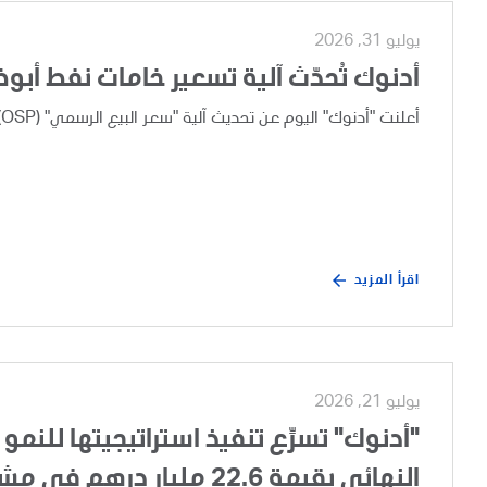
يوليو 31, 2026
أدنوك تُحدّث آلية تسعير خامات نفط أبو
أعلنت "أدنوك" اليوم عن تحديث آلية "سعر البيع الرسمي" (OSP) لخامات نفط أبوظبي، وذلك بعد إجراء مراجعة تجارية دورية.
اقرأ المزيد
يوليو 21, 2026
"أدنوك" تسرِّع تنفيذ استراتيجيتها للنمو 
النهائي بقيمة 22.6 مليار درهم في مشروع تطوير الغطاء الغازي لحقل أم الشيف