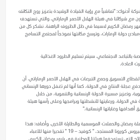
 أدنوك: "تماشياً مع رؤية القيادة الرشيدة بتعزيز روح التكاتف
اون مع شركائنا في هيئة الهلال الأحمر الإماراتي، والتي تستهدف
 شهر رمضان الكريم لاسيما في ظل الظروف الراهنة. نشكر كل من
ئ دولة الإمارات، وترسخ مكانتها نموذجاً لمجتمع التسامح
صة بالتباعد الاجتماعي، سيتم تسليم الطرود الغذائية
رت العادة.
لقطاع التسويق وجمع التبرعات في الهلال الأحمر الإماراتي، أن
عجلة الانتاج في الدولة، كما أنها لم تغفل دورها الإنساني
ية، وتعزيز مسيرة الدولة الإنسانية والتنموية، من خلال
في الدولة، ورعايتها لأنشطتها وبرامجها وعلى رأسها هيئة
ق أهدافها وغاياتها الإنسانية."
لة رمضان والحملات الموسمية والطارئة الأخرى، وأضاف: هذا
العام عززت الشركة دعمها نسبة للظروف الطارئة الناجمة عن فيروس كورونا المستجد، " كوفيد – 19 " تقديرا منها للأعباء
ائح التي تستهدفها هيئتنا الوطنية في شهر رمضان الكريم،