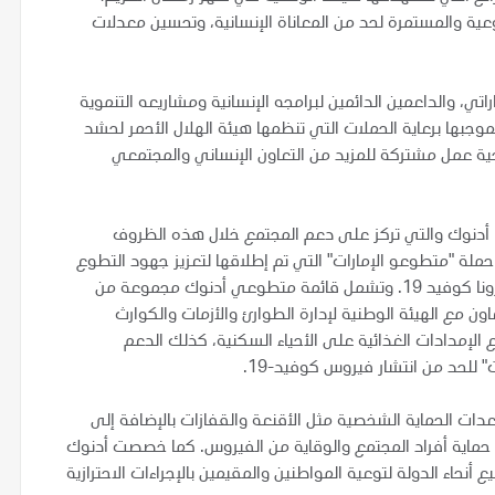
عية والمستمرة لحد من المعاناة الإنسانية، وتحسين معدلات
اراتي، والداعمين الدائمين لبرامجه الإنسانية ومشاريعه التنموية
 بموجبها برعاية الحملات التي تنظمها هيئة الهلال الأحمر لحشد
يجية عمل مشتركة للمزيد من التعاون الإنساني والمجتمعي
 أدنوك والتي تركز على دعم المجتمع خلال هذه الظروف
150 موظف في أدنوك في حملة "متطوعو الإمارات" التي تم إطلاقها لتعزيز جهود التطوع
على الصعيد الوطني للمساعدة في الحد من تأثير فيروس كورونا كوفيد 19. وتشمل قائمة متطوعي أدنوك مجموعة من
 مع الهيئة الوطنية لإدارة الطوارئ والأزمات والكوارث
الإمدادات الغذائية على الأحياء السكنية، كذلك الدعم
 للحد من انتشار فيروس كوفيد-19.
وقائية تحتوي على معدات الحماية الشخصية مثل الأقنعة والقفازات بالإضافة إلى
ماية أفراد المجتمع والوقاية من الفيروس. كما خصصت أدنوك
جميع أنحاء الدولة لتوعية المواطنين والمقيمين بالإجراءات الاحترازية