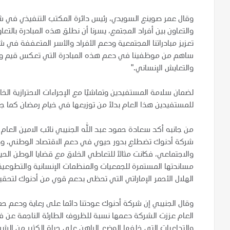
وقال عمر صوينع السويدي، رئيس دائرة المكتب التنفيذي في شركة
والتعاون بين أفراد المجتمع، يسرنا أن نطلق هذه المبادرة بالتع
تعزيز مبادراتنا المجتمعية ودعم الأفراد والأسر المتعففة في
ساهم من موظفينا في دعم هذه المبادرة التي تعكس قيم ومباد
والتعايش الإنساني."
لضمان سلامة المستفيدين وتماشيًا مع الإجراءات الاحترازية الخا
للمستفيدين هذا العام بدلاً من توزيعها في خيام رمضان كما ج
من جانبه أكد سعادة حمود عبد الله الجنيبي نائب الامين العام 
شركة أدنوك تضطلع بدور حيوي في دعم الاقتصاد الوطني، ودفع 
والاجتماعي، فكانت مثالاً للتعاطي الخلاق مع قضايا الوطن الحيو
مساندتها المستمرة للجمعيات والمنظمات الإنسانية والتطوعية 
الهلال الأحمر الإماراتي التي تحظى بدعم قوي من أدنوك لتحقي
وقال الجنيبي إن شركة أدنوك عودتنا دائما على رعاية ودعم حم
والتداعيات التي خلفها الوضع الراهن على حياة الكثير من الشر