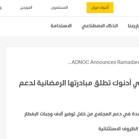
أدنوك مربان
المستثمرون
الموردين
و
يعنا
الذكاء الاصطناعي
الاستدامة
ADNOC Announces Ramadan Ini
تي أدنوك تطلق مبادرتها الرمضانية لدعم
دة في دعم المجتمع من خلال توفير آلاف وجبات الإفطار
لظروف الاستثنائية