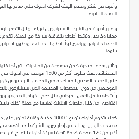
وأعرب عن شكر وتقدير الهيئة لشركة ادنوك على مبادراتها النو
التنمية البشرية.
وتعتبر أدنوك من الشركاء الاستراتيجيين لهيئة الهلال الأحمر الإم
محلياً وخارجياً، وترتبط أدنوك باتفاقية شراكة مع الهيئة، تقوم
الدعم لمبادراتها وبرامجها وأنشطتها المختلفة، وتطوير استرات
بينهما.
وتأتي هذه المبادرة ضمن مجموعة من المبادرات التي أطلقتها
الاستثنائية، حيث تطوع أكثر من 0
الموظفين من ذوي التخصصات المختلفة الذين سيشاركون بالتعاون
بأنشطة تشمل العمل الميداني مثل دعم الكوادر الصحية وتوزيع 
افتراضي من خلال منصات الانترنت تماشياً مع حملة "خلك بالبيت"
كما ستقوم أدنوك بتوزيع 10000 حقيبة 
معقمات اليدين، وذلك في إطار جهود الشركة للمساهمة في ح
أكثر من 120 محطة خدمة تابعة لشركة أدنوك للتوزيع في 