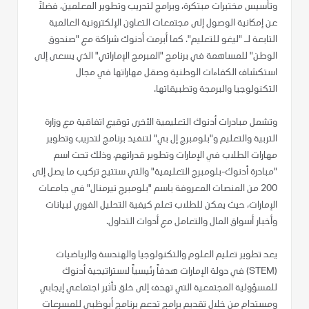
وتأسيس مختبرات مبتكرة، وبرامج لتدريب وتطوير المعلمين، فضلاً
عن إمكانية الوصول إلى مجتمعات التعاون الإلكترونية العالمية
التابعة لـ "ليغو للتعليم". كما أبرمت أدنوك شراكة مع "صندوق
الوطن" للمساهمة في برنامج "المبرمج الإماراتي" الذي يسعى إلى
استكشاف الكفاءات الوطنية وصقل مهاراتها في مجال
التكنولوجيا والبرمجة وتطبيقاتها.
وتشمل مبادرات أدنوك التعليمية الأخرى توقيع اتفاقية مع وزارة
التربية والتعليم و"بلومبرج إل بي" لتنفيذ برنامج لتدريب وتطوير
مهارات الطلاب في الإمارات وتطوير قدراتهم، وذلك تحت اسم
"مبادرة أدنوك-بلومبرج التعليمية" والتي ستتيح تركيب ما يصل إلى
200 من المنصات المعروفة باسم "بلومبرج تيرمنال" في جامعات
الإمارات، حيث يمكن للطلاب تعلم كيفية التحليل الفوري لبيانات
وأخبار أسواق المال والتعامل مع أدوات التداول.
يعد تطوير تعليم العلوم والتكنولوجيا والهندسة والرياضيات
(STEM) في دولة الإمارات هدفاً رئيسياً لاستراتيجية أدنوك
للمسؤولية المجتمعية التي تهدف إلى خلق تأثير اجتماعي إيجابي
ومستدام من خلال تقديم برامج تدعم برنامج أبوظبي للمسرعات