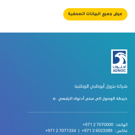
عرض جميع البيانات الصحفية
شركة بترول أبوظبي الوطنية
خريطة الوصول الى مبنى أدنوك الرئيسي
الهاتف:
+971 2 7070000
فاكس :
+971 2 6023389
|
+971 2 7071334