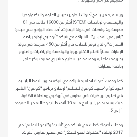
منازلهم بكل أمان وسهولة".
ويستفيد من برامج أدنوك لتطوير تدريس العلوم والتكنولوجيا
والهندسة والرياضيات (STEM) أكثر من 16000 طالب في 81
مدرسة و5 جامعات في دولة الإمارات. أحد هذه البرامج هي مبادرة
"ياس في المدارس"، بالشراكة مع شركة "أبوظبي لإدارة رياضة
السيارات" والتي توفر للطلاب في أكثر من 450 مدرسة في دولة
الإمارات مساراً لتعلم التكنولوجيا والهندسة والرياضيات والعلوم
بطريقة تفاعلية وممتعة عبر تنظيم مشاريع مميزة ترتكز على
رياضة السيارات.
كما وقعت أدنوك اتفاقية شراكة مع شركة تطوير النفط اليابانية
(جودكو) و"معهد كومون للتعليم" لإطلاق برنامج "كومون" الناجح
في تعليم الرياضيات في مدارس في أبوظبي ومنطقة الظفرة،
حيث يستفيد من البرنامج قرابة 10 آلاف طالب وطالبة من الصفوف
1 إلى 5.
ودخلت أدنوك كذلك في شراكة مع "آتلاب" و"ليغو للتعليم" في
2017 لإنشاء "مختبرات ليغو للابتكار" في جميع مدارس أدنوك،