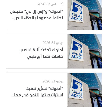
أغسطس 04, 2026
"أدنوك" و"إس إل بي" تطبقان
نظاماً مدعوماً بالذكاء الاص...
يوليو 31, 2026
أدنوك تُحدّث آلية تسعير
خامات نفط أبوظبي
يوليو 21, 2026
"أدنوك" تسرِّع تنفيذ
استراتيجيتها للنمو في مجا...