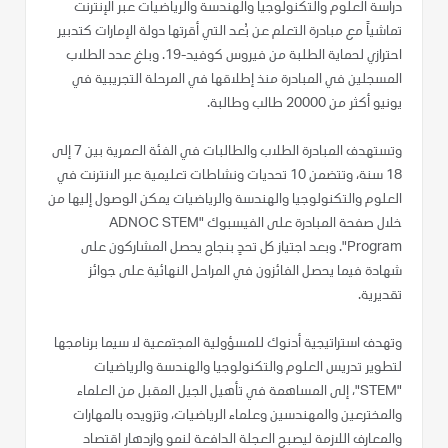
دراسة العلوم والتكنولوجيا والهندسة والرياضيات عبر الإنترنت
تماشياً مع مبادرة التعلم عن بُعد التي أقرتها دولة الإمارات كتدبير
احترازي لحماية الطلبة من فيروس كوفيد-19. وبلغ عدد الطلاب
المسجلين في المبادرة منذ إطلاقها في المرحلة التجريبية في
يونيو أكثر من 20000 طالب وطالبة.
وتستهدف المبادرة الطلاب والطالبات في الفئة العمرية بين 7 إلى
18 سنة، وتتضمن 10 تحديات ونشاطات تعليمية عبر الانترنت في
العلوم والتكنولوجيا والهندسة والرياضيات يمكن الوصول إليها من
خلال صفحة المبادرة على الفيسبوك "ADNOC STEM
Program". وبعد اجتياز كل تحدٍ بنجاح يحصل المشاركون على
شهادة فيما يحصل الفائزون في المراحل النهائية على جوائز
تقديرية.
وتهدف استراتيجية أدنوك للمسؤولية المجتمعية لا سيما برنامجها
لتطوير تدريس العلوم والتكنولوجيا والهندسة والرياضيات
"STEM"، إلى المساهمة في تأهيل الجيل المقبل من العلماء
والمخترعين والمهندسين وعلماء الرياضيات، وتزويده بالمهارات
والمعارف اللازمة ليصبح العجلة الدافعة لنمو وازدهار اقتصاد