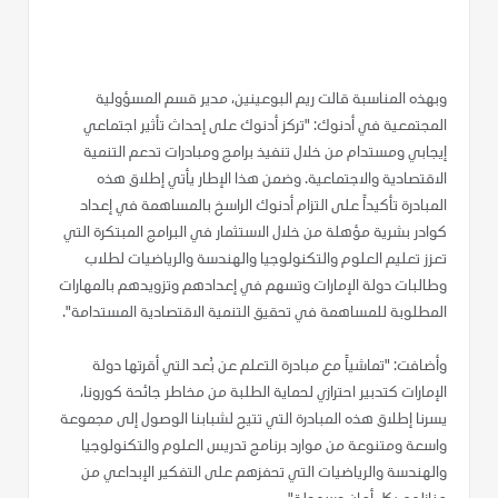
وبهذه المناسبة قالت ريم البوعينين، مدير قسم المسؤولية
المجتمعية في أدنوك: "تركز أدنوك على إحداث تأثير اجتماعي
إيجابي ومستدام من خلال تنفيذ برامج ومبادرات تدعم التنمية
الاقتصادية والاجتماعية. وضمن هذا الإطار يأتي إطلاق هذه
المبادرة تأكيداً على التزام أدنوك الراسخ بالمساهمة في إعداد
كوادر بشرية مؤهلة من خلال الاستثمار في البرامج المبتكرة التي
تعزز تعليم العلوم والتكنولوجيا والهندسة والرياضيات لطلاب
وطالبات دولة الإمارات وتسهم في إعدادهم وتزويدهم بالمهارات
المطلوبة للمساهمة في تحقيق التنمية الاقتصادية المستدامة".
وأضافت: "تماشياً مع مبادرة التعلم عن بُعد التي أقرتها دولة
الإمارات كتدبير احترازي لحماية الطلبة من مخاطر جائحة كورونا،
يسرنا إطلاق هذه المبادرة التي تتيح لشبابنا الوصول إلى مجموعة
واسعة ومتنوعة من موارد برنامج تدريس العلوم والتكنولوجيا
والهندسة والرياضيات التي تحفزهم على التفكير الإبداعي من