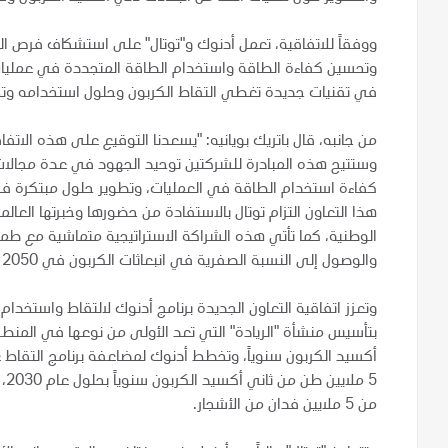
ووفقاً للاتفاقية، تعمل أدنوك و"توتال" على استشكاف فرص الت
وتحسين كفاءة الطاقة واستخدام الطاقة المتجددة في عمليات 
في تقنيات جديدة تغطي التقاط الكربون وحلول استخدامه وتخ
من جانبه، قال باتريك بويانيه: "يسعدنا التوقيع على هذه الاتفا
وستتيح هذه المبادرة للشركتين توحيد الجهود في عدة مجالات 
كفاءة استخدام الطاقة في العمليات، وتطوير حلول مبتكرة في
هذا التعاون التزام توتال بالاستفادة من حضورها وخبرتها العال
الوطنية، كما تأتي هذه الشراكة الاستراتيجية متماشية مع طموح
والوصول إلى النسبة الصفرية في انبعاثات الكربون في 2050 ".
وتعزز اتفاقية التعاون الجديدة برنامج أدنوك لالتقاط واستخدا
5 
من 5 ملايين فدان من الأشجار.