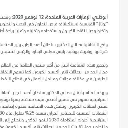
أبوظبي، الإمارات العربية المتحدة، 12 نوفمبر 2020:
وقعت ش
"توتال" الفرنسية لاستكشاف فرص التعاون في البحث والتطوير 
وتكنولوجيا التقاط الكربون واستخدامه وتخزينه وتعزيز ريادة أ
وقع الاتفاقية معالي الدكتور سلطان أحمد الجابر، وزير الصناع
شركاتها، وباتريك بويانيه، رئيس مجلس الإدارة والرئيس التنفيذي 
وتجمع هذه الاتفاقية اثنين من أكبر منتجي الطاقة في العالم 
مجال الحد من انبعاثات ثاني أكسيد الكربون، كما تسهم الاتفاقية
الطرفين في مختلف مجالات ومراحل الأعمال في قطاع النفط وا
وبهذه المناسبة قال معالي الدكتور سلطان أحمد الجابر: "تماشيا
استراتيجية تسهم في تحقيق أقصى قيمة ممكنة، يسرنا توقيع هذه
خفض انبعاثات الكربون. وتشكل هذه الاتفاقية خطوة إضافية
استراتيجية أدنوك المتكاملة 2030 للنمو
والتطوير حول تقنيات الحد من انبعاثات ثاني أكسيد الكربون وف