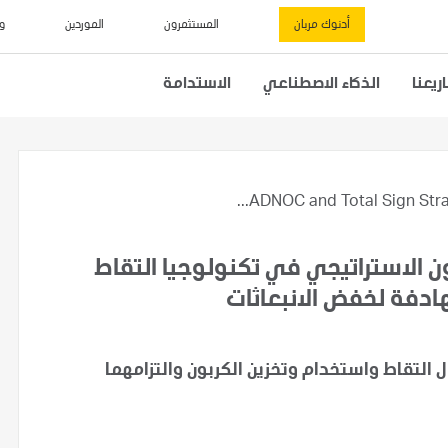
أدنوك مربان
المستثمرون
الموردين
و
يعنا
الذكاء الاصطناعي
الاستدامة
ADNOC and Total Sign Strate
ون الاستراتيجي في تكنولوجيا التقاط
هادفة لخفض الانبعاثات
ال التقاط واستخدام وتخزين الكربون والتزامهما