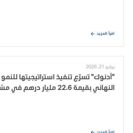
اقرأ المزيد
يوليو 21, 2026
"أدنوك" تسرِّع تنفيذ استراتيجيتها للنمو 
النهائي بقيمة 22.6 مليار درهم في مشروع تطوير الغطاء الغازي لحقل أم الشيف
اقرأ المزيد