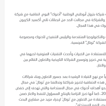
ركة بترول أبوظبي الوطنية "أدنوك" اليوم، اتفاقية مع شركة
والشراكة في مجالات الحد من انبعاثات ثاني أكسيد الكربون
دنوك في هذا المجال.
ة والتكنولوجيا المتقدمة والرئيس التنفيذي لأدنوك ومجموعة
لشركة "توتال" الفرنسية.
للاستفادة من الخبرات وأحدث التقنيات المتوفرة لديهما في
 في تعزيز وتوسيع الشراكة التاريخية والتعاون القائم بين
لغاز.
ً مع نهج القيادة الرشيدة بمد جسور التعاون وبناء شراكات
 الاتفاقية لتعزيز شراكتنا وتحالفنا مع ’توتال‘ في مجال
 نحو أهداف أدنوك في مجال الاستدامة والتي تهدف إلى خفض
الانبعاثات المسببة للاحتباس الحراري بنسبة 25% بحلول عام 2030، كما أنها تعزز التزامنا بالإنتاج المسؤول للنفط والغاز ضمن
 الذكي. ونتطلع إلى الاستفادة من التعاون مع ’توتال‘ لإجراء مزيد من مشاريع البحث
رص النمو المستدام".