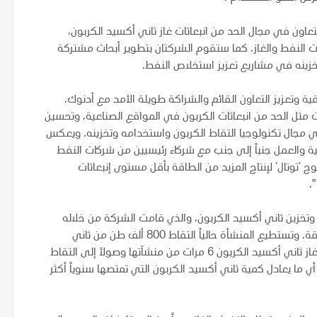
عاون في مجال الحد من انبعاثات غاز ثاني أكسيد الكربون،
النفط والغاز. كما ستقوم الشركتان بتطوير أبحاث مشتركة
زينه في مشاريع تعزيز استخلاص النفط.
قية وتعزيز التعاون القائم والشراكة طويلة الأمد مع أدنوك.
مثل الحد من انبعاثات الكربون في المواقع الصناعية، وتحسين
 مجال تكنولوجيا التقاط الكربون واستخدامه وتخزينه. ويعكس
مية والعمل جنباً إلى جنب مع شركاء رئيسيين من شركات النفط
 ’توتال‘ لإنتاج المزيد من الطاقة بأقل مستوى إنبعاثات
م وتخزين ثاني أكسيد الكربون، والذي قامت الشركة من خلاله
بتأسيس منشأة "الريادة" التي تعد الأولى من نوعها في المنطقة. وتستطيع المنشأة حالياً التقاط 800 ألف طن من ثاني
أكسيد الكربون سنوياً، وتخطط أدنوك لمضاعفة برنامج التقاط غاز ثاني أكسيد الكربون 6 مرات من منشآتها وصولاً إلى التقاط
ملايين طن من ثاني أكسيد الكربون سنوياً بحلول عام 2030، أي ما يعادل كمية ثاني أكسيد الكربون التي تمتصها سنوياً أكثر