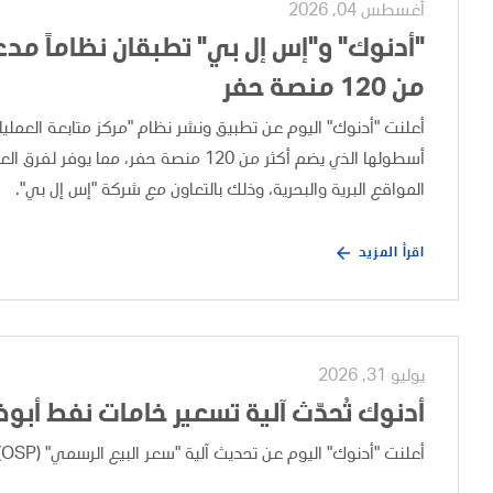
أغسطس 04, 2026
"أدنوك" و"إس إل بي" تطبقان نظاماً مدعوم
من 120 منصة حفر
أسطولها الذي يضم أكثر من 120 منصة حفر،
المواقع البرية والبحرية، وذلك بالتعاون مع شركة "إس إل بي".
اقرأ المزيد
يوليو 31, 2026
أدنوك تُحدّث آلية تسعير خامات نفط أبو
أعلنت "أدنوك" اليوم عن تحديث آلية "سعر البيع الرسمي" (OSP) لخامات نفط أبوظبي، وذلك بعد إجراء مراجعة تجارية دورية.