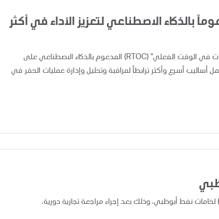
اً بالذكاء الاصطناعي لتعزيز الأداء في أكثر
أعلنت "أدنوك" اليوم عن تطبيق ونشر نظام "مركز متابعة العمليات في الوقت الفعلي" (RTOC) المدعوم بالذكاء الاصطناعي على
 مما يوفر لفرق العمل أساليب أسرع وأكثر ترابطاً لمراقبة وتحليل وإدارة عمليات الحفر في
ظبي