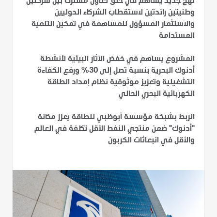
نهج جديد يساهم في خلق تعاون مشترك بين شركتين
وطنيتين رائدتين لاستقطاب الشركاء الدوليين
والاستثمار المسؤول للمساهمة في تمكين التنمية
المستدامة
المشروع يساهم في خفض الآثار البيئية لأنشطة
أدنوك البحرية بنسبة تصل إلى 30% ورفع الكفاءة
التشغيلية وتعزيز موثوقية نظام إمداد الطاقة
الكهربائية البحري الحالي
الربط بشبكة مؤسسة أبوظبي للطاقة يعزز مكانة
"أدنوك" ضمن منتجي النفط الأقل تكلفة في العالم
والأقل في انبعاثات الكربون