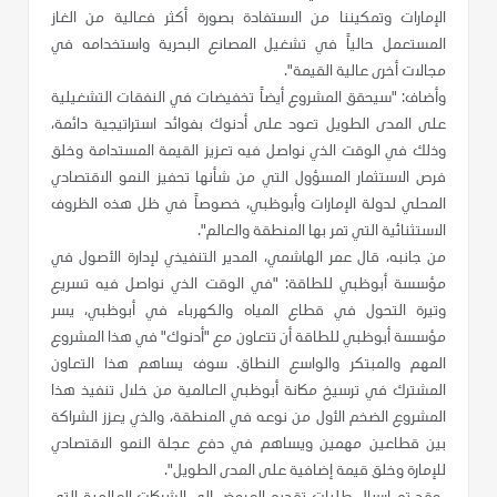
الإمارات وتمكيننا من الاستفادة بصورة أكثر فعالية من الغاز
المستعمل حالياً في تشغيل المصانع البحرية واستخدامه في
مجالات أخرى عالية القيمة".
وأضاف: "سيحقق المشروع أيضاً تخفيضات في النفقات التشغيلية
على المدى الطويل تعود على أدنوك بفوائد استراتيجية دائمة،
وذلك في الوقت الذي نواصل فيه تعزيز القيمة المستدامة وخلق
فرص الاستثمار المسؤول التي من شأنها تحفيز النمو الاقتصادي
المحلي لدولة الإمارات وأبوظبي، خصوصاً في ظل هذه الظروف
الاستثنائية التي تمر بها المنطقة والعالم".
من جانبه، قال عمر الهاشمي، المدير التنفيذي لإدارة الأصول في
مؤسسة أبوظبي للطاقة: "في الوقت الذي نواصل فيه تسريع
وتيرة التحول في قطاع المياه والكهرباء في أبوظبي، يسر
مؤسسة أبوظبي للطاقة أن تتعاون مع "أدنوك" في هذا المشروع
المهم والمبتكر والواسع النطاق. سوف يساهم هذا التعاون
المشترك في ترسيخ مكانة أبوظبي العالمية من خلال تنفيذ هذا
المشروع الضخم الأول من نوعه في المنطقة، والذي يعزز الشراكة
بين قطاعين مهمين ويساهم في دفع عجلة النمو الاقتصادي
للإمارة وخلق قيمة إضافية على المدى الطويل".