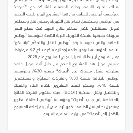
وقد تم إرسال طلبات تقديم العروض إلى الشركات العالمية التي
تمتلك الخبرة اللازمة، وذلك للانضمام للشراكة مع "أدنوك"
ومؤسسة أبوظبي للطاقة في هذا المشروع الهام للبنية التحتية
في أبوظبي. وسيتضمن نظام نقل الكهرباء وصلتي نقل ومحطتي
تحويل مستقلتين للتيار المباشر عالي الجهد تحت سطح البحر،
مربوطة جميعها بشبكة الكهرباء البرية التابعة لمؤسسة أبوظبي
للطاقة، والتي تديرها شركة أبوظبي للنقل والتحكّم "ترانسكو"
التابعة للمؤسسة، لتوفير طاقة إجمالية مركبة تبلغ 3.2 غيغاواط.
ومن المتوقع أن يبدأ التشغيل التجاري للمشروع عام 2025.
وسيتم تمويل هذا المشروع الضخم من خلال آلية تمويل خاصة
مملوكة بشكل مشترك بين "أدنوك" بنسبة 30%، ومؤسسة
أبوظبي للطاقة بنسبة 30% والشركات المطوّرة والمستثمرين
بنسبة 40%. وسيتم تنفيذ المشروع بنظام البناء والتملك
والتشغيل ونقل الملكية (
BOOT
)، حيث ستقوم الشركة الفائزة
بالمناقصة إلى جانب "أدنوك" ومؤسسة أبوظبي للطاقة بتطوير
وتشغيل نظام نقل الطاقة الكهربائية، على أن يتم إعادة المشروع
بالكامل إلى "أدنوك" في نهاية الاتفاقية المبرمة.