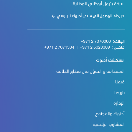
شركة بترول أبوظبي الوطنية
خريطة الوصول الى مبنى أدنوك الرئيسي
الهاتف:
+971 2 7070000
فاكس :
+971 2 6023389
|
+971 2 7071334
استكشف أدنوك
الاستدامة و التحوّل في قطاع الطاقة
قيمنا
تاريخنا
الإدارة
أدنوك والمجتمع
المشاريع الرئيسية