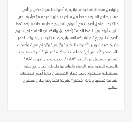
وتواصل هذه الاتفاقية استراتيجية أدنوك للنمو الذكي، وتأتي
عقب إطلاق الشركة عدداً من مبادرات خلق القيمة مؤخراً، بما في
ذلك بدء تعامل أدنوك مع أسواق المال، وإصدار سندات شركة "خط
أنابيب أبوظبي للنفط الخام" (أدكوب)، والاكتتاب العام على أسهم
"أدنوك للتوزيع"، والشراكة الاستراتيجية التجارية بين أدنوك للحفر
و"بيكرهيوز"، وبين "أدنوك للتكرير" و"إيني" و"أو إم في"، وأدنوك
للأسمدة و"أو سي آي". كما منحت وكالة "فيتش" أدنوك تصنيف
ائتماني مستقل من الدرجة "AA+"، وتصنيف من الدرجة "AA"
بالنسبة للقدرة على الوفاء بالتزاماتها طويلة الأجل، مع نظرة
مستقبلية مستقرة. ويعد هذان التصنيفان حالياً أعلى تصنيفات
ائتمانية تمنحها وكالة "فيتش" لشركة نفط وغاز على مستوى
العالم.