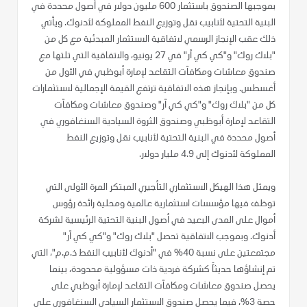
بموجبها الصندوق باستثمار 600 مليون دولار في أصول محددة في
البنية التحتية لأنابيب نقل وتوزيع النفط المملوكة لأدنوك. ويأتي
ذلك عقب الإنجاز الرسمي لاتفاقية الاستثمار المبدئية مع كل من
"بلاك روك" و"كي كي آر" في 27 يونيو، والاتفاقية التي تلتها مع
صندوق معاشات ومكافآت التقاعد لإمارة أبوظبي في الأول من
أغسطس. وبإنجاز هذه الاتفاقية ترتفع القيمة الإجمالية لاستثمارات
كل من "بلاك روك" و"كي كي آر" وصندوق معاشات ومكافآت
التقاعد لإمارة أبوظبي وصندوق الثروة السيادية السنغافوري في
أصول محددة في البنية التحتية لأنابيب نقل وتوزيع النفط
المملوكة لأدنوك إلى 4.9 مليار دولار.
ويمثل هذا الهيكل الاستثماري التأجيري المبتكر المرة الأولى التي
توظف فيها مؤسسات استثمارية عالمية ومحلية رائدة رؤوس
أموال على المدى البعيد في أصول البنية التحتية الرئيسية لشركة
أدنوك. وبموجب الاتفاقية تحصل "بلاك روك" و"كي كي آر"
مجتمعتين على نسبة 40% في "أدنوك لأنابيب النفط ذ.م.م"، التي
تم إنشاؤها حديثاً كشركة فردية ذات مسؤولية محدودة، بينما
يحصل صندوق معاشات ومكافآت التقاعد لإمارة أبوظبي على
حصة 3%، فيما يحصل صندوق الاستثمار السيادي السنغافوري على