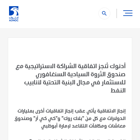
search
أدنوك تُنجز اتفاقية الشراكة الاستراتيجية مع
صندوق الثروة السيادية السنغافوري
للاستثمار في مجال البنية التحتية لأنابيب
النفط
إنجاز الاتفاقية يأتي عقب إنجاز اتفاقيات أخرى بمليارات
الدولارات مع كل من "بلاك روك" و"كي كي آر" وصندوق
معاشات ومكافآت التقاعد لإمارة أبوظبي