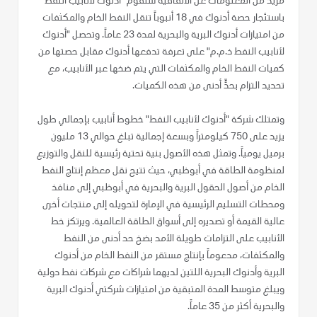
مزيد من المعلومات عن الاتفاقية ستقوم "أدنوك لأنابيب النفط"
باستئجار حصة أدنوك في 18 أنبوباً تنقل النفط الخام والمكثفات
من امتيازات أدنوك البرية والبحرية لمدة 23 عاماً. وتحصل "أدنوك
لأنابيب النفط ذ.م.م" على تعرفة تدفعها أدنوك مقابل حصتها من
كميات النفط الخام والمكثفات التي يتم ضخها عبر الأنابيب، مع
تحديد التزام بحدٍّ أدنى من هذه الكميات.
وتمتلك شركة "أدنوك لأنابيب النفط" خطوط أنابيب بإجمالي طول
يزيد على 750 كيلومتراً وبسعة إجمالية تبلغ حوالي 13 مليون
برميل يومياً. وتمثل هذه الأصول بنية تحتية رئيسية للنقل والتوزيع
لمنظومة الطاقة في أبوظبي، حيث تتيح نقل معظم إنتاج النفط
الخام من أصول الحقول البرية والبحرية في أبوظبي إلى منافذ
ومحطات التسليم الرئيسية في الإمارة لتحويله إلى منتجات أخرى
عالية القيمة أو تصديره إلى أسواق الطاقة العالمية. ويرتكز خط
الأنابيب على التزامات طويلة الأمد بضخ حد أدنى من النفط
والمكثفات، مدعوماً بإنتاج مستقر من النفط الخام من أدنوك
البرية وأدنوك البحرية اللتين لديهما شراكات مع شركات نفط دولية
ويبلغ متوسط المدة المتبقية من امتيازات شركتي أدنوك البرية
والبحرية أكثر من 35 عاماً.