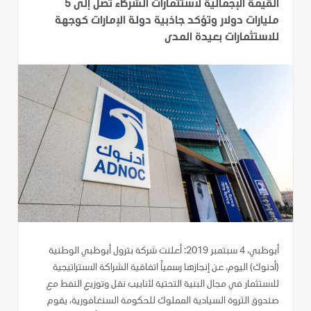
القيمة الإجمالية لاستثمارات الشركاء تصل إلى 5
مليارات دولار وتؤكد جاذبية دولة الإمارات كوجهة
للاستثمارات بعيدة المدى
أبوظبي، 4 سبتمبر 2019: أعلنت شركة بترول أبوظبي الوطنية
(أدنوك) اليوم، عن إنجازها رسمياً اتفاقية الشراكة الاستراتيجية
للاستثمار في مجال البنية التحتية لأنابيب نقل وتوزيع النفط مع
صندوق الثروة السيادية المملوك للحكومة السنغافورية، يقوم