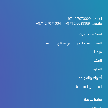
الهاتف:
+971 2 7070000
فاكس :
+971 2 6023389
|
+971 2 7071334
استكشف أدنوك
الاستدامة و التحوّل في قطاع الطاقة
قيمنا
تاريخنا
الإدارة
أدنوك والمجتمع
المشاريع الرئيسية
روابط سريعة