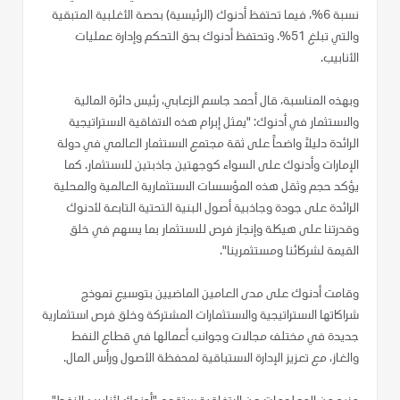
نسبة 6%، فيما تحتفظ أدنوك (الرئيسية) بحصة الأغلبية المتبقية
والتي تبلغ 51%. وتحتفظ أدنوك بحق التحكم وإدارة عمليات
الأنابيب.
وبهذه المناسبة، قال أحمد جاسم الزعابي، رئيس دائرة المالية
والاستثمار في أدنوك: "يمثل إبرام هذه الاتفاقية الاستراتيجية
الرائدة دليلاً واضحاً على ثقة مجتمع الاستثمار العالمي في دولة
الإمارات وأدنوك على السواء كوجهتين جاذبتين للاستثمار. كما
يؤكد حجم وثقل هذه المؤسسات الاستثمارية العالمية والمحلية
الرائدة على جودة وجاذبية أصول البنية التحتية التابعة لأدنوك
وقدرتنا على هيكلة وإنجاز فرص للاستثمار بما يسهم في خلق
القيمة لشركائنا ومستثمرينا".
وقامت أدنوك على مدى العامين الماضيين بتوسيع نموذج
شراكاتها الاستراتيجية والاستثمارات المشتركة وخلق فرص استثمارية
جديدة في مختلف مجالات وجوانب أعمالها في قطاع النفط
والغاز، مع تعزيز الإدارة الاستباقية لمحفظة الأصول ورأس المال.