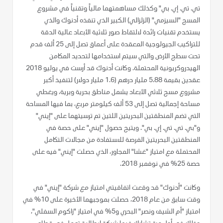
تي. تي. إي. بي" وكذلك مساهمتهما مالياً وتقنياً في مشروع
المسح "السيزمي" (الزلزالي) الكبير الذي تنفذه أدنوك والذي
يستخدم تقنيات رائدة لالتقاط صور ثلاثية الأبعاد عالية الدقة
للتراكيب الجيولوجية المعقدة على أعماق تصل إلى 25 ألف قدم
تحت سطح الأرض والتي سيتم استخدامها لتحديد المكامن
الهيدروكربونية المحتملة. وكانت أدنوك قد أرست في يوليو 2018
عقدين بقيمة 5.88 مليار درهم (1.6 مليار دولار) لتنفيذ أكبر
مشروع مسح ثلاثي الأبعاد يشمل مناطق بحرية وبرية، ويغطي
مساحة إجمالية تصل إلى 53 ألف كيلومتر مربع، بما فيها المساحة
التي تضم المنطقتين البحريتين اللتين تم ترسيتهما على "إيني"
و"بي. تي. تي. إي. بي". ويتيح حصول "إيني" على حصة في
المنطقتين البحريتين الفرصة للاستفادة من مجالات التكامل
المحتملة مع امتياز "غشا" المجاور، الذي حصلت "إيني" فيه على
حصة 25% في نوفمبر 2018.
وكانت "أدنوك" قد وقعت اتفاقيتي امتياز مع شركة "إيني" في
وقت سابق من عام 2018، حصلت بموجبهما الأخيرة على 10% في
امتياز "أم الشيف ونصر" البحري و5% في امتياز "زاكوم السفلي"،