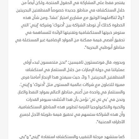
يقتصر فقط على المشاركة في الحقول المنتجة، ولكن أيضاً من
خلال الاستكشاف في مناطق جديدة خصوصاً المنطقتين البحريتين
1و2 لتكاملهما الوثيق مع مشاريع امتياز ’غشا‘. ومن شأن هذه
الخطوة كذلك أن توطد الشراكة بين ’أدنوك‘ وشركة ’إيني‘ التي
ستوفر خبرتها الاستكشافية وتقنيتها الرائدة للمساهمة في
تحقيق أقصى قيمة ممكنة من الموارد الإضافية غير المستغلة في
مناطق أبوظبي البحرية".
وبدوره، قال فونغسثورن ثافيسين: "نحن متحمسون لبدء أولى
عملياتنا في دولة الإمارات من خلال الاستثمار في استكشاف
المنطقتين البحريتين 1 و2، حيث سيفتح هذا الإنجاز أمامنا فرص
مميزة للتعاون مع شركات عالمية المستوى مثل ’أدنوك‘ و’إيني‘،
والاستثمار في واحدة من أغنى مناطق العالم بموارد النفط والغاز.
ونحن في ’بي تي تي‘ نؤمن بأن هذا الائتلاف سيوفر القدرات
والخبرة والتكنولوجيا اللازمة لتطوير هذه المناطق الاستكشافية،
وأن هذه الشراكة ستسهم في تحقيق قيمة طويلة الأجل لجميع
الأطراف المعنية".
كما ستشهد مرحلة التنقيب والاستكشاف استفادة "إيني" و"بي.