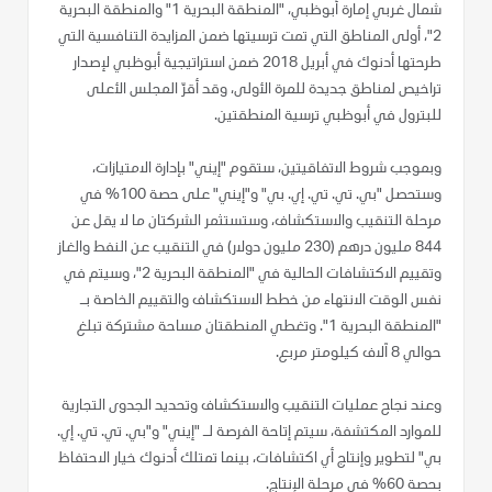
شمال غربي إمارة أبوظبي، "المنطقة البحرية 1" والمنطقة البحرية
2"، أولى المناطق التي تمت ترسيتها ضمن المزايدة التنافسية التي
طرحتها أدنوك في أبريل 2018 ضمن استراتيجية أبوظبي لإصدار
تراخيص لمناطق جديدة للمرة الأولى، وقد أقرّ المجلس الأعلى
للبترول في أبوظبي ترسية المنطقتين.
وبموجب شروط الاتفاقيتين، ستقوم "إيني" بإدارة الامتيازات،
وستحصل "بي. تي. تي. إي. بي" و"إيني" على حصة 100% في
مرحلة التنقيب والاستكشاف، وستستثمر الشركتان ما لا يقل عن
844 مليون درهم (230 مليون دولار) في التنقيب عن النفط والغاز
وتقييم الاكتشافات الحالية في "المنطقة البحرية 2"، وسيتم في
نفس الوقت الانتهاء من خطط الاستكشاف والتقييم الخاصة بـ
"المنطقة البحرية 1". وتغطي المنطقتان مساحة مشتركة تبلغ
حوالي 8 آلاف كيلومتر مربع.
وعند نجاح عمليات التنقيب والاستكشاف وتحديد الجدوى التجارية
للموارد المكتشفة، سيتم إتاحة الفرصة لـ "إيني" و"بي. تي. تي. إي.
بي" لتطوير وإنتاج أي اكتشافات، بينما تمتلك أدنوك خيار الاحتفاظ
بحصة 60% في مرحلة الإنتاج.