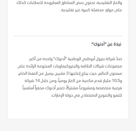
والغاز التقليدية، تحتوي بعض المناطق المطروحة للعطاءات كذلك
على موارد محتملة كبيرة غير تقليدية.
نبذة عن "أدنوك":
تعدّ شركة بترول أبوظبي الوطنية "أدنوك" واحدة من أكبر
مجموعات شركات الطاقة والبتروكيماويات المتنوعة الرائدة على
مستوى العالم، حيث يبلغ إنتاجها 3 ملايين برميل من النفط الخام،
و10.5 مليار قدم مكعبة من الغاز يومياً. ومن خلال 14 شركة
فرعية متخصصة ومشروعاً مشتركاً، تعتبر أدنوك محفزاً أساسياً
للنمو والتنويع الاقتصادي في دولة الإمارات.