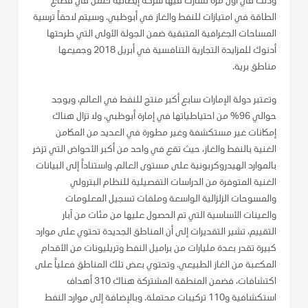
وذلك في أول مرة تشارك فيها شركة إيطالية تعمل في قطاع
الطاقة في امتيازات للنفط والغاز في أبوظبي. وسيتم لاحقاً ترسية
المساحات الجغرافية المتبقية ضمن الجولة الأولى التي طرحتها
أدنوك للمزايدة التجارية التنافسية في أبريل 2018 وجميعها
مناطق برية.
وتعتبر دولة الإمارات سابع أكبر منتج للنفط في العالم، ويوجد
حوالي 96% من احتياطياتها في إمارة أبوظبي، ولا تزال هناك
إمكانات غير مستكشفة وغير مطورة في العديد من المكامن
الغنية بالنفط والغاز، حيث تقع في واحد من أكبر الأحواض التي تزخر
بالموارد الهيدروكربونية على مستوى العالم. واستناداً إلى البيانات
الغنية المتوفرة من الدراسات التفصيلية للنظام البترولي
والمسوحات الزلزالية الواسعة وملفات تسجيل المعلومات
والعينات الأساسية التي تم الحصول عليها من مئات من آبار
التقييم، تشير التقديرات إلى أن المناطق الجديدة تحتوي على موارد
كبيرة تقدر بعدة مليارات من براميل النفط وتريليونات من الأقدام
المكعبة من الغاز الطبيعي. وتحتوي بعض تلك المناطق فعلياً على
اكتشافات، فضمن المنطقة المشتركة هناك 310 أهداف
استكشافية و110 تركيبات محتملة. وبالإضافة إلى موارد النفط