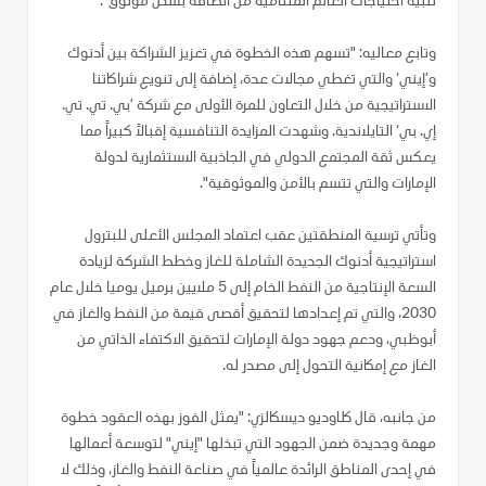
تلبية احتياجات العالم المتنامية من الطاقة بشكل موثوق".
وتابع معاليه: "تسهم هذه الخطوة في تعزيز الشراكة بين أدنوك
و’إيني‘ والتي تغطي مجالات عدة، إضافة إلى تنويع شراكاتنا
الاستراتيجية من خلال التعاون للمرة الأولى مع شركة ’بي. تي. تي.
إي. بي‘ التايلاندية. وشهدت المزايدة التنافسية إقبالاً كبيراً مما
يعكس ثقة المجتمع الدولي في الجاذبية الاستثمارية لدولة
الإمارات والتي تتسم بالأمن والموثوقية".
وتأتي ترسية المنطقتين عقب اعتماد المجلس الأعلى للبترول
استراتيجية أدنوك الجديدة الشاملة للغاز وخطط الشركة لزيادة
السعة الإنتاجية من النفط الخام إلى 5 ملايين برميل يوميا خلال عام
2030، والتي تم إعدادها لتحقيق أقصى قيمة من النفط والغاز في
أبوظبي، ودعم جهود دولة الإمارات لتحقيق الاكتفاء الذاتي من
الغاز مع إمكانية التحول إلى مصدر له.
من جانبه، قال كلاوديو ديسكالزي: "يمثل الفوز بهذه العقود خطوة
مهمة وجديدة ضمن الجهود التي تبذلها "إيني" لتوسعة أعمالها
في إحدى المناطق الرائدة عالمياً في صناعة النفط والغاز، وذلك لا