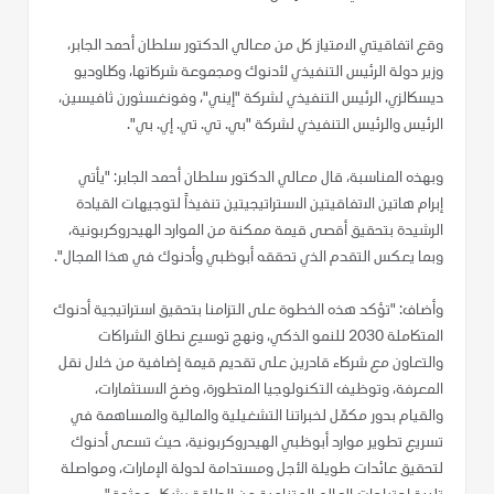
وقع اتفاقيتي الامتياز كل من معالي الدكتور سلطان أحمد الجابر،
وزير دولة الرئيس التنفيذي لأدنوك ومجموعة شركاتها، وكلاوديو
ديسكالزي، الرئيس التنفيذي لشركة "إيني"، وفونغسثورن ثافيسين،
الرئيس والرئيس التنفيذي لشركة "بي. تي. تي. إي. بي".
وبهذه المناسبة، قال معالي الدكتور سلطان أحمد الجابر: "يأتي
إبرام هاتين الاتفاقيتين الاستراتيجيتين تنفيذاً لتوجيهات القيادة
الرشيدة بتحقيق أقصى قيمة ممكنة من الموارد الهيدروكربونية،
وبما يعكس التقدم الذي تحققه أبوظبي وأدنوك في هذا المجال".
وأضاف: "تؤكد هذه الخطوة على التزامنا بتحقيق استراتيجية أدنوك
المتكاملة 2030 للنمو الذكي، ونهج توسيع نطاق الشراكات
والتعاون مع شركاء قادرين على تقديم قيمة إضافية من خلال نقل
المعرفة، وتوظيف التكنولوجيا المتطورة، وضخ الاستثمارات،
والقيام بدور مكمّل لخبراتنا التشغيلية والمالية والمساهمة في
تسريع تطوير موارد أبوظبي الهيدروكربونية، حيث تسعى أدنوك
لتحقيق عائدات طويلة الأجل ومستدامة لدولة الإمارات، ومواصلة