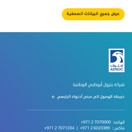
عرض جميع البيانات الصحفية
شركة بترول أبوظبي الوطنية
خريطة الوصول الى مبنى أدنوك الرئيسي
الهاتف:
+971 2 7070000
فاكس :
+971 2 6023389
|
+971 2 7071334