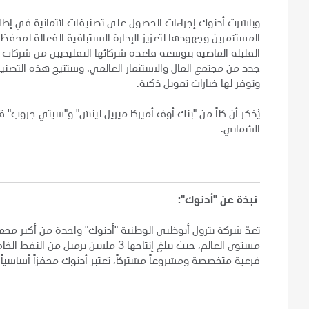
وباشرت أدنوك إجراءات الحصول على تصنيفات ائتمانية في إطار
المستثمرين وجهودها لتعزيز الإدارة الاستباقية الفعالة لمحف
القليلة الماضية بتوسعة قاعدة شركائها التقليديين من شركات 
جدد من مجتمع المال والاستثمار العالمي. وستتيح هذه التصنيف
وتوفر لها خيارات تمويل ذكية.
يُذكر أن كلاً من "بنك أوف أميركا ميريل لينش" و"سيتي جروب" قا
الائتماني.
نبذة عن "أدنوك":
تعدّ شركة بترول أبوظبي الوطنية "أدنوك" واحدة من أكبر مجمو
فرعية متخصصة ومشروعاً مشتركاً، تعتبر أدنوك محفزاً أساسياً ل