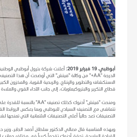
أبوظبي، 19 فبراير 2019:
أعلنت شركة بترول أبوظبي الوطنية
الدرجة "AA+" من وكالة "فيتش" التي أوضحت أن هذا التص
الاستكشاف والتطوير والإنتاج، والربحية القوية، والمخزون الكبي
قطاع التكرير والبتروكيماويات، إلى جانب الأداء القوي والملاءة ال
ومنحت "فيتش" أدنوك كذلك تصن
تتماشى مع التصنيف السيادي لأبوظبي وبما يعكس الروابط ال
التصنيفات تعد حالياً أعلى التصنيفات الائتمانية التي تمنحها لش
وبهذه المناسبة قال معالي الدكتور سلطان أحمد الجابر، وزير 
القيادة الرشيدة، تحقق أدنوك تقدماً كبيراً في مختلف جوانب ا