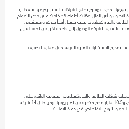
 نهجها الجديد لتوسيع نطاق الشراكات الاستراتيجية واستقطاب
ظة الأصول ورأس المال. وكانت أدنوك قد قامت على مدى الأعوام
الطاقة والبتروكيماويات بحيث تشمل أيضاً شركاء ومستثمرين
ات الائتمانية للشركة الوصول إلى قاعدة أكبر من المستثمرين
ما بتقديم الاستشارات الفنية اللازمة خلال عملية التصنيف
عات شركات الطاقة والبتروكيماويات المتنوعة الرائدة على
مستوى العالم، حيث يبلغ إنتاجها 3 ملايين برميل من النفط الخام، و10.5 مليار قدم مكعبة من الغاز يومياً. ومن خلال 14 شركة
لنمو والتنويع الاقتصادي في دولة الإمارات.