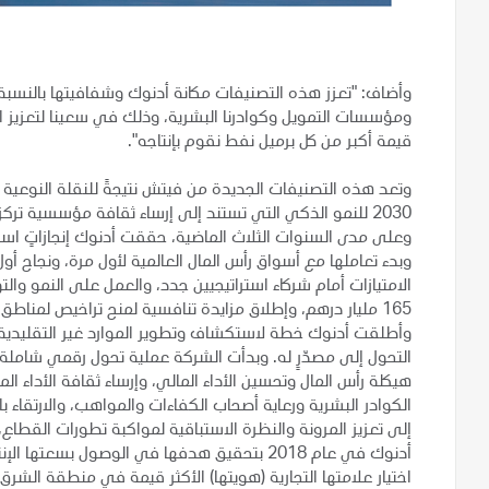
وأضاف: "تعزز هذه التصنيفات مكانة أدنوك وشفافيتها بالنسبة
ومؤسسات التمويل وكوادرنا البشرية، وذلك في سعينا لتعزيز ال
قيمة أكبر من كل برميل نفط نقوم بإنتاجه".
وتعد هذه التصنيفات الجديدة من فيتش نتيجةً للنقلة النوعية ا
2030 للنمو الذكي التي تستند إلى إرساء ثقافة مؤسسية تركز ع
وعلى مدى السنوات الثلاث الماضية، حققت أدنوك إنجازاتٍ استث
وبدء تعاملها مع أسواق رأس المال العالمية لأول مرة، ونجاح 
الامتيازات أمام شركاء استراتيجيين جدد، والعمل على النمو والت
165 مليار درهم، وإطلاق مزايدة تنافسية لمنح تراخيص لمنا
وأطلقت أدنوك خطة لاستكشاف وتطوير الموارد غير التقليدية، و
التحول إلى مصدّرٍ له. وبدأت الشركة عملية تحول رقمي شاملة
هيكلة رأس المال وتحسين الأداء المالي، وإرساء ثقافة الأداء الم
الكوادر البشرية ورعاية أصحاب الكفاءات والمواهب، والارتقاء بال
إلى تعزيز المرونة والنظرة الاستباقية لمواكبة تطورات القطاع،
اختيار علامتها التجارية (هويتها) الأكثر قيمة في منطقة الشرق