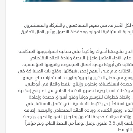
 لكل الأطراف، بمن فيهم المساهمون والشركاء والمستثمرون
إدارة الاستباقية للموارد ومحفظة الأصول ورأس المال لتحقيق
لتي تشهدها أدنوك وتأكيداً على فعالية استراتيجيتها المتكاملة
لى الأداء المتميز وتعزيز الربحية وزيادة العائد الاقتصادي.
نائية كان أبرزها توحيد أعمال المجموعة وهويتها المؤسسية،
أول اكتتاب عام على أسهم إحدى شركاتها، وفتح باب المشاركة في
وسع في مجال التكرير والبتروكيماويات باستثمارات تبلغ قيمتها
طق جديدة لاستكشاف وتطوير وإنتاج النفط والغاز في أبوظبي،
كذلك استراتيجية لتحقيق الاكتفاء الذاتي من الغاز مع إمكانية
، واتخاذ خطوات للتوسع دولياً وفتح أسواق جديدة وإعادة
تميز استناداً إلى ركائزها الأساسية التي تشمل الاستثمار في
أداء، ورفع الكفاءة، وزيادة العائد الاقتصادي والربحية، إضافة
 وإتاحة مجالات جديدة للتعاون بما يعزز النمو والتطور. ونجحت
أدنوك في عام 2018 بتحقيق هدفها في الوصول بسعتها الإنتاجية إلى 3.5 مليون برميل يومياً من النفط الخام، وتم مؤخراً
 الأوسط.