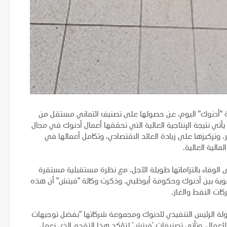
 "أدنوك" اليوم، عن حصولها على تصنيف ائتماني مستقل من
نيف يأتي نتيجة الإنتاجية العالية التي تحققها أعمال أدنوك في مجال
ر، وتركيزها على زيادة العائد الاقتصادي، وتكامل أعمالها في
مالية العالية.
يف "AA" بالنسبة للقدرة على الوفاء بالتزاماتها طويلة الأجل، مع نظرة مستقبلية مستقرة
قوية بين أدنوك وحكومة أبوظبي. وذكرت وكالة "فيتش" أن هذه
ركات النفط والغاز.
دولة الرئيس التنفيذي لأدنوك ومجموعة شركاتها "بفضل توجيهات
لأعمال، وتأتي تصنيفات ’فيتش‘ لتؤكد هذا التقدم الذي نعمل