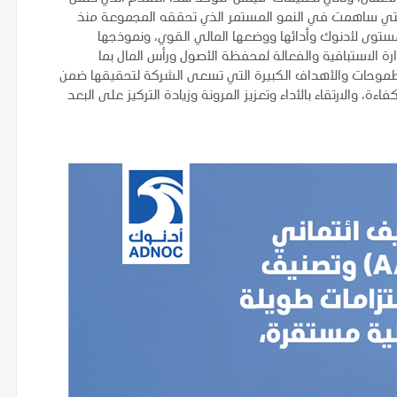
ة التي ساهمت في النمو المستمر الذي تحققه المجموعة منذ
ستوى لأدنوك وأدائها ووضعها المالي القوي، ونموذجها
دارة الاستباقية والفعالة لمحفظة الأصول ورأس المال بما
طموحات والأهداف الكبيرة التي تسعى الشركة لتحقيقها ضمن
 في ذلك رفع الكفاءة، والارتقاء بالأداء وتعزيز المرونة وزيادة التركيز على البعد