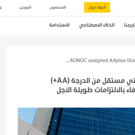
أدنوك مربان
المستثمرون
الموردين
و
يعنا
الذكاء الاصطناعي
الاستدامة
ADNOC assigned AAplus Stand
وكالة "فيتش" تمنح أدنوك تصنيف ائتماني مستقل من الدرجة (AA+)