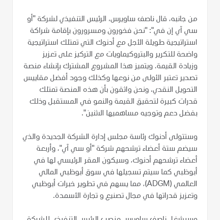
من جانبه، قال ناصف ساويرس، الرئيس التنفيذي لشركة "أو
سي آي إن في": "نحن فخورون ومسرورون بإقامة شراكة
استراتيجية طويلة الأجل مع أدنوك التي تمتلك استراتيجية
واضحة للتكرير والبتروكيماويات مع التركيز على تعزيز
وزيادة القيمة. ويتميز هذا المشروع المشترك بإنشاء منصة
تصدير تعتبر الأولى من نوعها وكذلك وجود أفضل مقاييس
التحويل النقدي، ونحن واثقون بأن هذه المنصة تمتلك
قدرات كبيرة لتحقيق القيمة والنمو في المستقبل وذلك
بفضل دعم وتوجيه مساهميها الاثنين".
وستتولى أدنوك رئاسة مجلس إدارة الشركة الجديدة والذي
سيضم ستة أعضاء ترشحهم شركة "أو سي آي"، وأربعة
أعضاء ترشحهم أدنوك، وسيكون المقر الرئيسي لها في
أبوظبي كما سيتم تسجيلها في سوق أبوظبي المالي
العالمي (ADGM)، مما يسهم في تطوير خبرات أبوظبي
وتعزيز قدراتها في مجال تصنيع و تجارة الأسمدة.
وسيشغل ناصف ساويرس منصب الرئيس التنفيذي للشركة