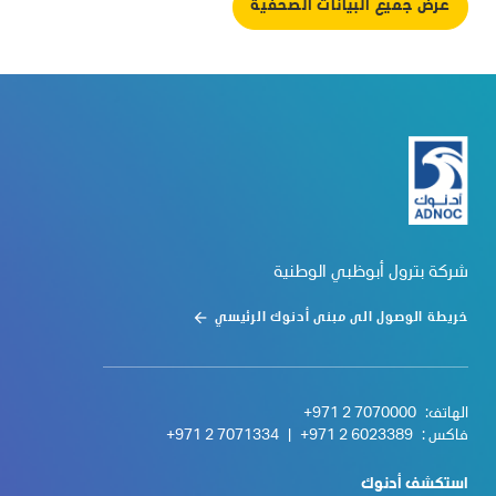
عرض جميع البيانات الصحفية
شركة بترول أبوظبي الوطنية
خريطة الوصول الى مبنى أدنوك الرئيسي
الهاتف:
+971 2 7070000
فاكس :
+971 2 6023389
|
+971 2 7071334
استكشف أدنوك