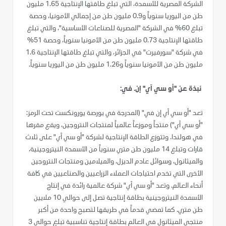
الشركة المصرية للأسمدة، التي تبلغ طاقتها الإنتاجية 1.65 مليون
طن من اليوريا سنوياً و0.9 مليون طن من إجمالي الأمونيا، وحصة
تبلغ 60% في الشركة "المصرية للصناعات الأساسية"، والتي تبلغ
طاقتها الإنتاجية 0.73 مليون طن من الأمونيا سنوياً، وحصة 51%
في شركة "سورفيرت" في الجزائر، والتي تبلغ طاقتها الإنتاجية 1.6
مليون طن من الأمونيا سنوياً و1.26 مليون طن من اليوريا سنوياً.
نبذة عن "أو سي آي" إن. في:
تعد "أو سي آي إن في" (المدرجة في بورصة يورونكست تحت الرمز:
"أو سي آي") منتجاً وموزعاً عالمياً لمنتجات النتروجين، ويقع مقرها
في هولندا. وتتوزع الطاقة الإنتاجية لشركة "أو سي آي" على ثلاث
قارات وتبلغ 14 مليون طن متري سنوياً من الأسمدة النيتروجينية،
والميثانول، وسوائل عادم الديزل، والميلامين ومنتجات النتروجين
الأخرى التي تخدم احتياجات العملاء الزراعيين والصناعيين في كافة
أنحاء العالم. وتعد "أو سي آي" شركة عالمية رائدة في إنتاج
الأسمدة النيتروجينية بطاقة إنتاجية تصل إلى حوالي 10 ملايين
طن متري. كما تمضي قدماً في طريقها لتصبح واحدة من أكبر
منتجي الميثانول في العالم بطاقة إنتاجية تناسبية تبلغ حوالي 3