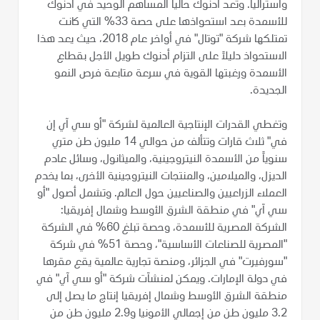
وأستراليا. وتعد أدنوك حالياً المساهم الوحيد في أدنوك
للأسمدة بعد استحواذها على حصة 33% التي كانت
تمتلكها شركة "توتال" في أواخر عام 2018، حيث يعد هذا
الاستحواذ دليلاً على التزام أدنوك طويل الأجل بقطاع
الأسمدة ورغبتها القوية في سرعة متابعة فرص النمو
الجديدة.
وتغطي القدرات الإنتاجية العالمية لشركة "أو سي آي إن
في" ثلاث قارات وتتألف من حوالي 14 مليون طن متري
سنوياً من الأسمدة النيتروجينية، والميثانول، وسائل عادم
الديزل، والميلامين، والمنتجات النيتروجينية الأخرى، بما يخدم
العملاء الزراعيين والصناعيين حول العالم. وتشمل أصول "أو
سي آي" في منطقة الشرق الأوسط وشمال إفريقيا:
الشركة المصرية للأسمدة، وحصة تبلغ 60% في الشركة
"المصرية للصناعات الأساسية"، وحصة 51% في شركة
"سورفيرت" في الجزائر، ومنصة تجارية عالمية يقع مقرها
في دولة الإمارات. ويمكن لمنشآت شركة "أو سي آي" في
منطقة الشرق الأوسط وشمال إفريقيا إنتاج ما يصل إلى
3.2 مليون طن من إجمالي الأمونيا و2.9 مليون طن من