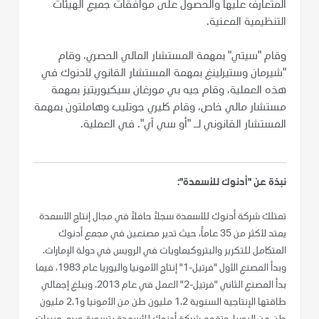
المتعارف عليها والحصول على موافقات جميع الهيئات
التنظيمية المعنية.
وقام "سيتي" بمهمة المستشار المالي الحصري، وقام
"شيرمان وستيرلينغ بمهمة المستشار القانوي لأدنوك في
هذه العملية، وقام جيه بي مورغان سيكيوريتيز بمهمة
مستشار مالي خاص، وقام كليري جوتليب وهاملتون بمهمة
المستشار القانوني لـ "أو سي آي". في العملية.
نبذة عن "أدنوك للأسمدة":
تمتلك شركة أدنوك للأسمدة سجلاً حافلاً في مجال إنتاج الأسمدة
يمتد لأكثر من 35 عاماً، حيث تدير مصنعين في مجمع أدنوك
المتكامل للتكرير والبتروكيماويات في الرويس في دولة الإمارات.
وبدأ المصنع الأول "فرتيل-1" إنتاج الأمونيا واليوريا عام 1983، فيما
بدأ المصنع الثاني "فرتيل-2" العمل في عام 2013. ويبلغ إجمالي
طاقتها الإنتاجية السنوية 1.2 مليون طن من الأمونيا و2.1 مليون