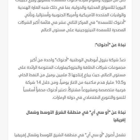
طن من اليوريا. وتقوم شركة أدنوك للأسمدة بتسويق وبيع حبيبات
اليوريا للأسواق المحلية والدولية، بما في ذلك شبه القارة الهندية
والولايات المتحدة الأمريكية وأمريكا الجنوبية وأستراليا. وتأتي
"أدنوك للأسمدة" في المركز الثاني عشر في قائمة أكبر الشركات
المصدرة للأسمدة النيتروجينية على مستوى العالم
نبذة عن "أدنوك":
تعدّ شركة بترول أبوظبي الوطنية "أدنوك" واحدة من أكبر
مجموعات شركات الطاقة والبتروكيماويات المتنوعة الرائدة على
مستوى العالم، حيث يبلغ إنتاجها 3 ملايين برميل من النفط الخام،
و10.5 مليار قدم مكعبة من الغاز يومياً. ومن خلال 14 شركة
فرعية متخصصة ومشروعاً مشتركاً، تعتبر أدنوك محفزاً أساسياً
للنمو والتنويع الاقتصادي في دولة الإمارات.
نبذة عن "أو سي آي" في منطقة الشرق الأوسط وشمال
إفريقيا
تشمل أصول "أو سي آي" في منطقة الشرق الأوسط وشمال إفريقيا