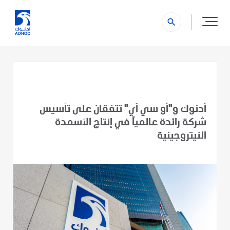
search
أدنوك و"أو سي آي" تتفقان على تأسيس
شركة رائدة عالمياً في إنتاج الأسمدة
النيتروجينية