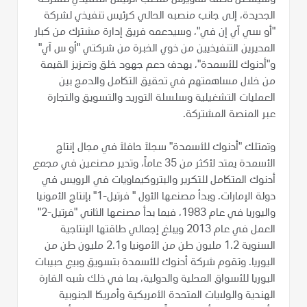
الجديدة، إلى جانب منصبه الحالي كرئيس تنفيذي لشركة
"أو سي آي إن في"، وسيدعمه فريق إدارة مشترك من كبار
المديرين التنفيذيين من ذوي الخبرة من شركتي "أو س آي"
و"أدنوك للأسمدة"، بهدف دعم جهود خلق وتعزيز القيمة
من خلال مساهمتهم في تحقيق التكامل والدمج بين
العمليات التشغيلية وسلسلة التوريد والتسويق والتجارة
عبر المنصة المشتركة.
وتمتلك "أدنوك للأسمدة" سجلاً حافلاً في مجال إنتاج
الأسمدة يمتد لأكثر من 35 عاماً، وتدير مصنعين في مجمع
أدنوك المتكامل للتكرير والبتروكيماويات في الرويس في
دولة الإمارات. وبدأ مصنعها الأول " فرتيل-1" بإنتاج الأمونيا
واليوريا في عام 1983، فيما بدأ مصنعها الثاني "فرتيل-2"
العمل في عام 2013 ويبلغ إجمالي طاقتها الإنتاجية
السنوية 1.2 مليون طن من الأمونيا و2.1 مليون طن من
اليوريا. وتقوم شركة أدنوك للأسمدة بتسويق وبيع حبيبات
اليوريا للأسواق المحلية والدولية، بما في ذلك شبه القارة
الهندية والولايات المتحدة الأمريكية وأمريكا الجنوبية