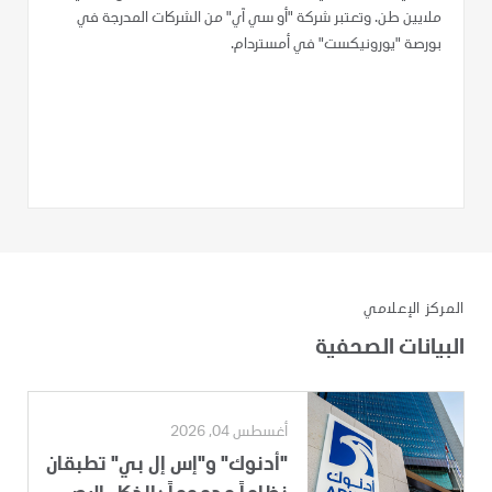
ملايين طن. وتعتبر شركة "أو سي آي" من الشركات المدرجة في
بورصة "يورونيكست" في أمستردام.
المركز الإعلامي
البيانات الصحفية
أغسطس 04, 2026
"أدنوك" و"إس إل بي" تطبقان