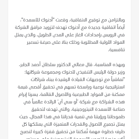
وبالتزامن مع توقيع الاتفاقية، وقعت "أدنوك للأسمدة"،
أيضاً اتفاقية جديدة مع أدنوك تهدف لتزويد مرافق الشركة
في الرويس بإمدادات الغاز على المدى الطويل، والذي يمثل
المواد الأولية المطلوبة وذلك بناءً على صيغة تسعير
تنافسية.
وبهذه المناسبة، قال معالي الدكتور سلطان أحمد الجابر،
وزير دولة الرئيس التنفيذي لأدنوك ومجموعة شركاتها:
"تماشياً مع توجيهات القيادة الرشيدة ببناء شراكات
استراتيجية نوعية وراسخة تسهم في تحقيق أقصى قيمة
ممكنة من الموارد الطبيعية والأصول القائمة، يسرنا إبرام
هذه الشراكة مع شركة ’أو سي آي‘ الرائدة عالمياً في
صناعة الأسمدة النيتروجينية، والتي تهدف لتحقيق
طموحاتنا ورؤيتنا في تنمية قدراتنا في هذا المجال، حيث
يمثل تجميع الأصول والقدرات المتميزة التي يمتلكها كل
طرف خطوة مهمة تُمكننا من تحقيق قفزة كبيرة لنصبح