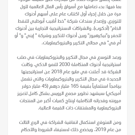
بما فيها: بدء تعاملها مع أسواق رأس المال العالمية لأول
مرة من خلال إجراء أول اكتتاب عام على أسهم أدنوك
للتوزيع، وإصدار سندات شركة "خط أنابيب أبوظبي للنفط
الخام" (أدكوب)، والشراكات الاستراتيجية التجارية بين أدنوك
للحفر و"بيكرهيوز" وبين أدنوك للتكرير وشركة " إيني" و" أو
أم في" في مجالي التكرير والبتروكيماويات.
ويعد التوسع في مجال التكرير والبتروكيماويات في صلب
استراتيجية أدنوك المتكاملة 2030 للنمو الذكي، وكانت
الشركة قد أعلنت في مايو عام 2018 عن استراتيجيتها
الجديدة في مجال التكرير والبتروكيماويات والتي تشمل
برنامجاً استثمارياً بقيمة 165 مليار درهم (45 مليار دولار
أمريكي) سيشهد تطوير مجمع الرويس بشكل كامل لتعزيز
مرونته وقدراته التكاملية لإنتاج كميات أكبر من المنتجات
البتروكيماوية والمشتقات ذات القيمة العالية.
ومن المتوقع استكمال اتفاقية الشراكة في الربع الثالث
من عام 2019، ويخضع ذلك لاستيفاء الشروط والأحكام