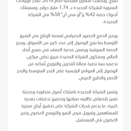
للبيع. وبحسب التقارير المبدئية لعام 2018، تقدر الإيرادات
السنوية للشركة الجديدة بـ 1.74 مليار دولار. وستمتلك
أدنوك حصة 42% و"أو سي آي" 58% في الشركة
الجديدة.
ويعزز الدمج الحضور الجغرافي لمنصة الإنتاج في الشرق
الأوسط بما يتيح الوصول إلى عدد كبير من الأسواق، ويعزز
الحصة السوقية ويضمن خدمة العملاء في جميع أنحاء
العالم. وستكون الشركة الجديدة فريق تجاري مركزي،
تدعمه بنية تحتية فعالة للتخزين والتوزيع تُمكنه من
الوصول إلى الموانئ الرئيسية على البحر المتوسط والبحر
الأحمر والخليج العربي.
وتتميز الشركة الجديدة بامتلاك أصول متطورة وحديثة
تتميز بانخفاض تكاليف صيانتها وتحقيق تدفقات نقدية
كبيرة، ما يدعم قدرات الشركة على تحقيق أرباح مجزية
للمساهمين وتمويل فرص النمو والتوسع العضوي وغير
العضوي في المستقبل.