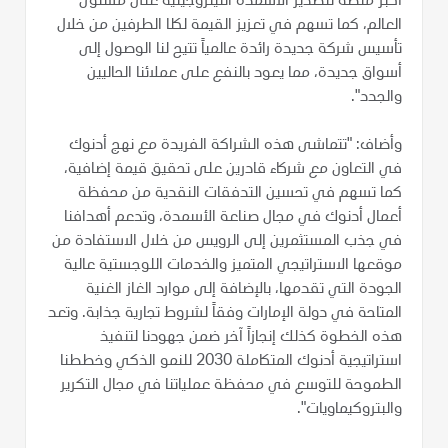
أكبر منصة لتصدير الأسمدة النيتروجينية على مستوى
العالم، كما تسهم في تعزيز القيمة لكلا الطرفين من خلال
تأسيس شركة جديدة رائدة عالمياً تتيح لنا الوصول إلى
أسواق جديدة، مما يعود بالنفع على عملائنا الحاليين
والجدد".
وأضاف: "تتماشى هذه الشراكة الفريدة مع نهج أدنوك
في التعاون مع شركاء قادرين على تحقيق قيمة إضافية،
كما تسهم في تحسين التدفقات النقدية من محفظة
أعمال أدنوك في مجال صناعة الأسمدة، وتدعم أهدافنا
في جذب المستثمرين إلى الرويس من خلال الاستفادة من
موقعها الاستراتيجي المتميز والخدمات اللوجستية عالية
الجودة التي تقدمها، بالإضافة إلى موارد الغاز الغنية
المتاحة في دولة الإمارات وفقاً لشروط تجارية جذابة. وتعد
هذه الخطوة كذلك إنجازاً آخر ضمن جهودنا لتنفيذ
استراتيجية أدنوك المتكاملة 2030 للنمو الذكي وخططنا
الطموحة للتوسع في محفظة عملياتنا في مجال التكرير
والبتروكيماويات".