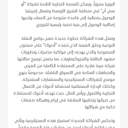
اليوريا سنوياً. ويمكن للمنصة التجارية التابعة لشركة "أو
سي آي" في منطقة الشرق الأوسط وشمال إفريقيا
الوصول بفعالية إلى قاعدة متنوعة من العملاء ولديها
إمكانية الوصول إلى بنية تحتية رئيسية للتوزيع.
وتمثل هذه الشراكة خطوة جديدة ضمن برنامج النقلة
النوعية وخلق القيمة الذي تنفذه "أدنوك" على مستوى
المجموعة والذي يهدف إلى مواكبة متغيرات وتطورات
مشهد الطاقة والبتروكيماويات، بما يضمن ترسيخ مكانتها
شركة مرنة قادرة على الاستفادة الكاملة من الفرص
والاتجاهات المتاحة في الأسواق الناشئة، مدعومةً بنهج
موسع للشراكات الاستراتيجية والاستثمارات المشتركة،
وكذلك الإدارة الاستباقية لمحفظة أدنوك من الأعمال
التجارية والأصول ورأس المال، حيث تهدف أدنوك للاستفادة
من خبراتها وتجاربها السابقة في إبرام وهيكلة صفقات
ذكية مع شركائها.
وتعكس الشراكة الجديدة استمرار هذه الاستراتيجية وتأتي
عقب إطلاق أدنوك لعدد من مبادرات خلق القيمة مؤخراً،