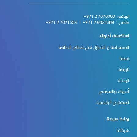
الهاتف:
+971 2 7070000
فاكس :
+971 2 6023389
|
+971 2 7071334
استكشف أدنوك
الاستدامة و التحوّل في قطاع الطاقة
قيمنا
تاريخنا
الإدارة
أدنوك والمجتمع
المشاريع الرئيسية
روابط سريعة
شركائنا