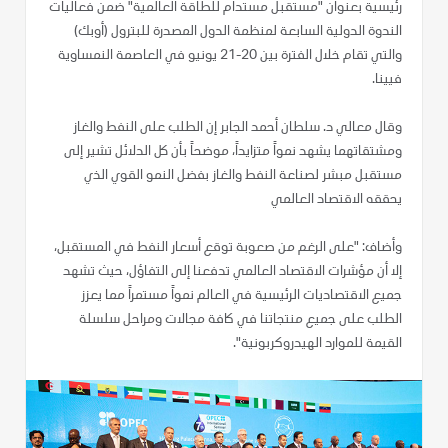
رئيسية بعنوان "مستقبل مستدام للطاقة العالمية" ضمن فعاليات
الندوة الدولية السابعة لمنظمة الدول المصدرة للبترول (أوبك)
والتي تقام خلال الفترة بين 20-21 يونيو في العاصمة النمساوية
فيينا.
وقال معالي د. سلطان أحمد الجابر إن الطلب على النفط والغاز
ومشتقاتهما يشهد نمواً متزايداً، موضحاً بأن كل الدلائل تشير إلى
مستقبل مبشر لصناعة النفط والغاز بفضل النمو القوي الذي
يحققه الاقتصاد العالمي
وأضاف: "على الرغم من صعوبة توقع أسعار النفط في المستقبل،
إلا أن مؤشرات الاقتصاد العالمي تدفعنا إلى التفاؤل، حيث تشهد
جميع الاقتصاديات الرئيسية في العالم نمواً مستمراً مما يعزز
الطلب على جميع منتجاتنا في كافة مجالات ومراحل سلسلة
القيمة للموارد الهيدروكربونية".