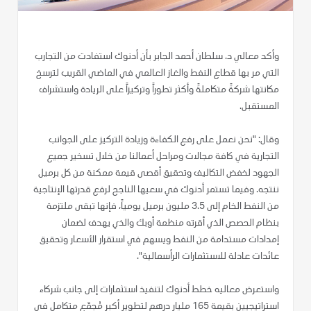
وأكد معالي د. سلطان أحمد الجابر بأن أدنوك استفادت من التجارب
التي مر بها قطاع النفط والغاز العالمي في الماضي القريب لترسخ
مكانتها شركةً متكاملةً وأكثر تطوراً وتركيزاً على الريادة واستشراف
المستقبل.
وقال: "نحن نعمل على رفع الكفاءة وزيادة التركيز على الجوانب
التجارية في كافة مجالات ومراحل أعمالنا من خلال تسخير جميع
الجهود لخفض التكاليف وتحقيق أقصى قيمة ممكنة من كل برميل
ننتجه. وفيما تستمر أدنوك في سعيها الناجح لرفع قدرتها الإنتاجية
من النفط الخام إلى 3.5 مليون برميل يومياً، فإنها تبقى ملتزمة
بنظام الحصص الذي أقرته منظمة أوبك والذي يهدف لضمان
إمدادات مستدامة من النفط ويسهم في استقرار الأسعار وتحقيق
عائدات عادلة للاستثمارات الرأسمالية".
واستعرض معاليه خطط أدنوك لتنفيذ استثمارات إلى جانب شركاء
استراتيجيين بقيمة 165 مليار درهم لتطوير أكبر مُجمّع متكامل في