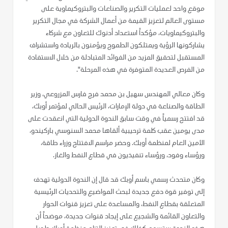
موقع واحد لعمليات التكرير والصناعات والبتروكيماوية على
مستوى العالم لتعزيز القيمة من أعمال الشركة في مجال التكرير
والبتروكيماويات، مؤكداً استعداد أدنوك للتعاون مع شركاء
يشاركونها الرؤية ويمتلكون الطموح ويؤمنون بالريادة واستشراف
المستقبل لتحقيق المزيد من الفوائد المتبادلة من خلال الاستفادة
من الفرص العديدة المتوفرة في هذه المرحلة".
وكان معالي المهندس سهيل بن محمد فرج فارس المزروعي، وزير
الطاقة والصناعة في دولة الإمارات، الرئيس الحالي لمؤتمر أوبك،
قد افتتح رسمياً في وقت سابق الندوة الدولية التي انعقدت على
مدى يومين عقب كلمة ترحيبية ألقاها محمد السنوسي باركيندو،
الأمين العام لمنظمة أوبك. وحضر مراسم الافتتاح وزراء طاقة،
ورؤساء وفود، ورؤساء تنفيذيون في قطاع النفط والغاز.
وكان متحدث رسمي باسم أوبك قد قال إن الندوة الدولية تهدف
إلى توفير قوة دفع جديدة لبحث المواضيع والتحديات الرئيسية
المتعلقة بقطاع النفط، والمساعدة على تعزيز قنوات الحوار
والتعاون القائمة والشجيع على إيجاد قنوات جديدة، موضحاً أن