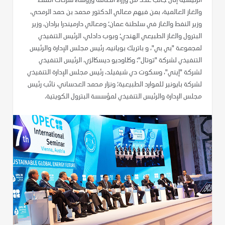
الرئيسية إلى جانب عدد من وزراء الطاقة ورؤساء شركات النفط
والغاز العالمية، بمن فيهم معالي الدكتور محمد بن حمد الرمحي،
وزير النفط والغاز في سلطنة عمان؛ ومعالي دارميندرا برادان، وزير
البترول والغاز الطبيعي الهندي؛ وبوب دادلي، الرئيس التنفيذي
لمجموعة "بي بي"، و باتريك بويانيه، رئيس مجلس الإدارة والرئيس
التنفيذي لشركة "توتال"؛ وكلاوديو ديسكالزي، الرئيس التنفيذي
لشركة "إيني"، وسكوت دي شيفيلد، رئيس مجلس الإدارة التنفيذي
لشركة بايونير للموارد الطبيعية؛ ونزار محمد العدساني، نائب رئيس
مجلس الإدارة والرئيس التنفيذي لمؤسسة البترول الكويتية.