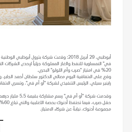
أبوظبي، 29 أبريل 2018: وقعت شركة بترول أبوظ
في" النمساوية للنفط والغاز المملوكة جزئياً لإحدى الشركات الت
20% في امتياز "صرب وأم اللولو" البحري.
وقع على الاتفاقية اليوم معالي الدكتور سلطان أحمد الجابر، و
راينير سيلي، الرئيس التنفيذي لشركة "أو أم في"، وتسري الاتفاقية لمدة 40 عاماً ويبدأ العمل بها اعتباراً 
حقل ص
مجموعة أدنوك، نيابةً عن شركاء الامتياز.