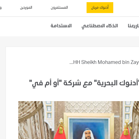
أدنوك مربان
المستثمرون
الموردين
و
يعنا
الذكاء الاصطناعي
الاستدامة
HH Sheikh Mohamed bin Zayed
أدنوك البحرية" مع شركة "أو أم في"