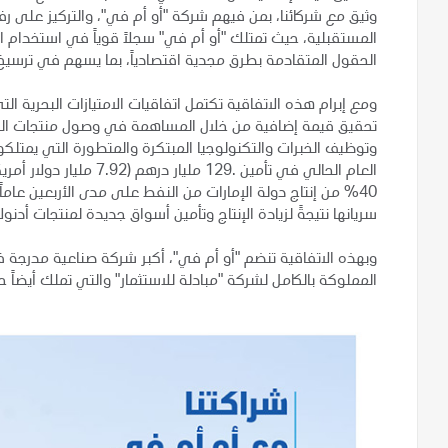
وثيق مع شركائنا، بمن فيهم شركة "أو أم في"، والتركيز على رفع 
المستقبلية، حيث تمتلك "أو أم في" سجلاً قوياً في استخدام 
الحقول المتقادمة بطرق مجدية اقتصادياً، بما يسهم في ترسي
ومع إبرام هذه الاتفاقية تكتمل اتفاقيات الامتيازات البحرية ا
تحقيق قيمة إضافية من خلال المساهمة في وصول منتجات الشرك
وتوظيف الخبرات والتكنولوجيا المبتكرة والمتطورة التي يمتلكو
العام الحالي في تأمين .
40% من إنتاج دولة الإمارات من النفط على مدى الأربعين عا
سريانها نتيجةً لزيادة الإنتاج وتأمين أسواق جديدة لمنتجات أدن
وبهذه الاتفاقية تنضم "أو أم في"، أكبر شركة صناعية مدرجة في
المملوكة بالكامل لشركة "مبادلة للاستثمار" والتي تملك أيضاً حصة 20% في امتياز "صرب وأم ال