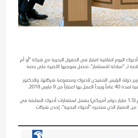
بي الوطنية أدنوك اليوم اتفاقية امتياز في الحقول البحرية مع شركة "أو أم
ابعة لـ "مبادلة للاستثمار"، تحصل بموجبها الأخيرة على حصة
زير دولة الرئيس التنفيذي لأدنوك ومجموعة شركاتها، والدكتور
من 9 مارس 2018.
وقدمت شركة "أو أم في" رسم مشاركة بقيمة 5.5 مليار درهم (1.5 مليار دولار أمريكي) يشمل استثمارات أدنوك السابقة في
رب، فيما تحتفظ أدنوك بحصة الأغلبية والتي تبلغ 60% من الامتياز الذي ستديره "أدنوك البحرية"، إحدى شركات