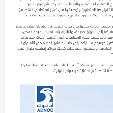
الكفاءة التشغيلية والارتقاء بالأداء، واغتنام فرص النمو
التكنولوجيا المتطورة وتوظيفها في تعزيز استخلاص النفط من
خ مكانة أدنوك كمورد عالمي موثوق للنفط لعقود قادمة".
لتي نجحت أدنوك خلالها في جذب المزيد من الشركاء القادرين على
ة إلى أسواق جديدة، والالتزام باستثمارات بعيدة المدى،
نها. وساهمت هذه الاتفاقيات التي أبرمتها أدنوك منذ بداية
129 مليار درهم (7.92 مليار دولار أمريكي) كرسوم مشاركة، إلى جانب ضمانها لحصة في الأسواق لـ
ماً القادمة. وستحقق الاتفاقيات كذلك عوائد إضافية طوال فترة
وك.
 النمسا، إلى شركة "سيبسا" الإسبانية المتكاملة للنفط والغاز
لولو".