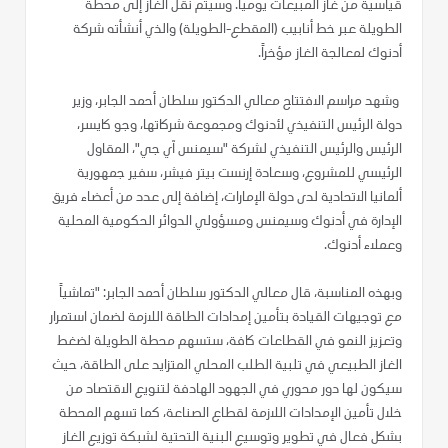
قياسية من غاز المبيعات يومياً. وسيتم نقل الغاز إلى محطة
الطويلة عبر خط أنابيب (المقطع-الطويلة) والذي أنشأته شركة
أدنوك لمعالجة الغاز مؤخراً.
وشهد مراسم الافتتاح معالي الدكتور سلطان أحمد الجابر، وزير
دولة الرئيس التنفيذي لأدنوك ومجموعة شركاتها، وجو كايسر،
الرئيس والرئيس التنفيذي لشركة "سيمنس آي جي"، المقاول
الرئيسي للمشروع، وسعادة إرنست بيتر فيشر، سفير جمهورية
ألمانيا الاتحادية لدى دولة الإمارات، إضافة إلى عدد من أعضاء فريق
الإدارة في أدنوك وسيمنس ومسؤولي الدوائر الحكومية المحلية
وعملاء أدنوك.
وبهذه المناسبة، قال معالي الدكتور سلطان أحمد الجابر: "تماشياً
مع توجيهات القيادة بتأمين إمدادات الطاقة اللازمة لضمان استمرار
وتعزيز النمو في القطاعات كافة، ستسهم محطة الطويلة لضغط
الغاز الطبيعي في تلبية الطلب المحلي المتزايد على الطاقة، حيث
سيكون لها دور محوري في الجهود الهادفة لتنويع الاقتصاد من
خلال تأمين الإمدادات اللازمة لقطاع الصناعة، كما تسهم المحطة
بشكل فعال في تطوير وتوسيع البنية التحتية لشبكة توزيع الغاز