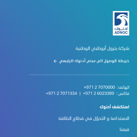
شركة بترول أبوظبي الوطنية
خريطة الوصول الى مبنى أدنوك الرئيسي
الهاتف:
+971 2 7070000
فاكس :
+971 2 6023389
|
+971 2 7071334
استكشف أدنوك
الاستدامة و التحوّل في قطاع الطاقة
قيمنا