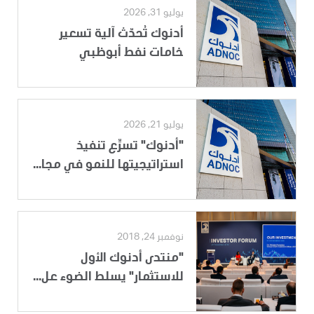
يوليو 31, 2026
أدنوك تُحدّث آلية تسعير
خامات نفط أبوظبي
يوليو 21, 2026
"أدنوك" تسرِّع تنفيذ
استراتيجيتها للنمو في مجا...
نوفمبر 24, 2018
"منتدى أدنوك الأول
للاستثمار" يسلط الضوء عل...