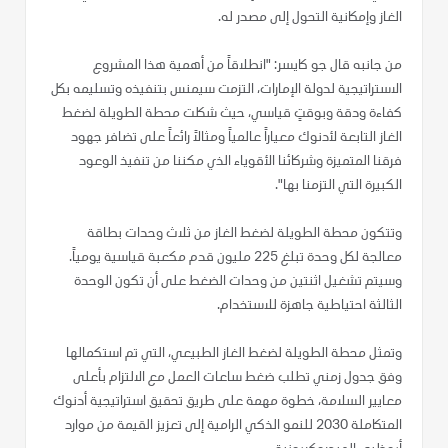
الغاز وإمكانية التحول إلى مصدر له.
من جانبه قال جو كايسر: "انطلاقاً من أهمية هذا المشروع
الاستراتيجية لدولة الإمارات، التزمت سيمنس بتنفيذه وتسليمه بكل
كفاءة ودقة وبوقتٍ قياسي، حيث شكلت محطة الطويلة لضغط
الغاز التابعة لأدنوك معياراً عالمياً ومثالاً رائعاً على تضافر جهود
فرقنا المتميزة وشركائنا الأقوياء الذي مكننا من تنفيذ الوعود
الكبيرة التي التزمنا بها".
وتتكون محطة الطويلة لضغط الغاز من ثلاث وحدات بطاقة
معالجة لكل وحدة تبلغ 225 مليون قدم مكعبة قياسية يومياً.
وسيتم تشغيل اثنتين من وحدات الضغط على أن تكون الوحدة
الثالثة احتياطية جاهزة للاستخدام.
وتمثل محطة الطويلة لضغط الغاز الطبيعي، التي تم استكمالها
وفق جدول زمني تطلب ضغط ساعات العمل مع الالتزام بأعلى
معايير السلامة، خطوة مهمة على طريق تحقيق استراتيجية أدنوك
المتكاملة 2030 للنمو الذكي الرامية إلى تعزيز القيمة من موارد