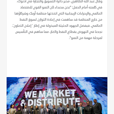
وقال عبد الله الظاهري، مدير دائرة التسويق والتجارة في أدنوك،
في كلمته أمام الحفل: "نحن سعداء لأن النمو القوي للاقتصاد
العالمي والإجراءات الإيجابية التي اتخذتها منظمة أوبك وشركاؤها
من خارج المنظمة قد ساهمت في إعادة التوازن لسوق النفط
العالمي، فبفضل الجهود الحثيثة المبذولة في إطار ’ إعلان التعاون‘،
نجحنا في النهوض بقطاع النفط والغاز، مما ساهم في التأسيس
لمرحلة مهمة من النمو".