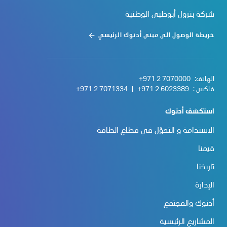
شركة بترول أبوظبي الوطنية
خريطة الوصول الى مبنى أدنوك الرئيسي
الهاتف:
+971 2 7070000
فاكس :
+971 2 6023389
|
+971 2 7071334
استكشف أدنوك
الاستدامة و التحوّل في قطاع الطاقة
قيمنا
تاريخنا
الإدارة
أدنوك والمجتمع
المشاريع الرئيسية