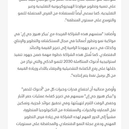
على تنمية وتطوير مواردنا الهيدروكربونية التقليدية وغير
التقليدية، كما نسعى أيضاً للاستفادة من الفرص المحتملة للنمو
والتوسع على مستوى المنطقة".
وأضاف: "ستسهم هذه الشراكة الفريدة مع ’بيكر هيوز جي إي‘ في
مواكبة نمو وتطور أعمالنا في مجال الاستكشاف والتطوير والإنتاج،
وكذلك في دعم جهودنا الرامية إلى تعزيز القيمة والعائد
الاقتصادي. كما تُمثل هذه الشراكة خطوة مهمة ضمن جهود تنفيذ
استراتيجية أدنوك المتكاملة 2030 للنمو الذكي والتي نركز من
خلالها على رفع الكفاءة التشغيلية والارتقاء بالأداء وزيادة القيمة
من كل برميل نفط يتم إنتاجه".
وأوضح معاليه أن اجتماع قدرات وخبرات كل من "أدنوك للحفر"
و"بيكر هيوز جي إي" سيسهم في تعزيز كفاءة عمليات حفر الآبار
وخفض الوقت اللازم لتهيئتها، وفي تحقيق عوائد مُجزية، وتمكين
نقل المعارف والخبرات، والاستفادة من التكنولوجيا المتطورة،
مشيراً إلى الدور المهم لهذه الشراكة في زيادة فرص التطوير
المهني ودفع عجلة النمو الاقتصادي، والمحافظة على مستويات