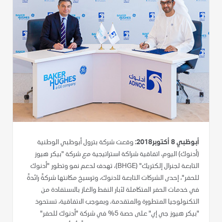
أبوظبي 8 أكتوبر2018
: وقعت شركة بترول أبوظبي الوطنية
(أدنوك) اليوم، اتفاقية شراكة استراتيجية مع شركة "بيكر هيوز
التابعة لجنرال إلكتريك" (BHGE)، تهدف لدعم نمو وتطور "أدنوك
للحفر"، إحدى الشركات التابعة لأدنوك، وترسيخ مكانتها شركةً رائدةً
في خدمات الحفر المتكاملة لآبار النفط والغاز بالاستفادة من
التكنولوجيا المتطورة والمتقدمة. وبموجب الاتفاقية، تستحوذ
"بيكر هيوز جي إي" على حصة 5% في شركة "أدنوك للحفر"