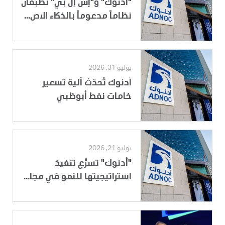
"أدنوك" و"إس إل بي" تطبقان
نظاماً مدعوماً بالذكاء الاص...
يوليو 31, 2026
أدنوك تُحدّث آلية تسعير
خامات نفط أبوظبي
يوليو 21, 2026
"أدنوك" تسرِّع تنفيذ
استراتيجيتها للنمو في مجا...