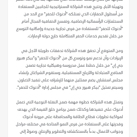
وتهيئة الآبار. وتتيح هذه الشراكة الاستراتيجية للجانبين الاستفادة
من أسطول الحفارات الذي تمتلكه "أدنوك للحفر" مع الحد من
الاستثمارات الرأسمالية الإضافية. وتفسح الاتفاقية المجال أمام
"أدنوك للحفر" للاستفادة من فرص تجارية جديدة وإمكانية التوسع
من خلال تقديم خدمات الحفر المتكاملة خارج دولة الإمارات.
ومن المتوقع أن تحقق هذه الشراكة تدفقات طويلة الأجل في
الإيرادات وأن تدعم نمو وتوسع كل من "أدنوك للحفر" و"بيكر هيوز
جي إي" من خلال خطط عمل مدروسة وهيكلية تجارية تضمن
المنافع المتبادلة والأرباح المستقبلية. وستقوم الشركتان بإنشاء
مجلس استشاري يضم ممثلين منهما للإشراف على تنفيذ التعاون،
وسيتم تمثيل "بيكر هيوز جي إي" في مجلس إدارة "أدنوك للحفر".
وتمثل هذه الشراكة خطوة مهمة ضمن النقلة النوعية التي تعمل
أدنوك على تنفيذها وكذلك ضمن برنامج خلق القيمة الذي يهدف
لمواكبة تطورات قطاع الطاقة والمحافظة على مرونة أدنوك
وقدرتها على الاستفادة من فرص النمو المتاحة في مختلف مراحل
وجوانب الأعمال، بدءاً بالاستكشاف والتطوير والإنتاج، وصولاً إلى