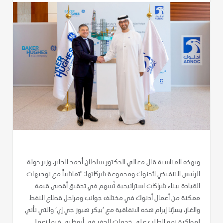
وبهذه المناسبة قال معالي الدكتور سلطان أحمد الجابر، وزير دولة
الرئيس التنفيذي لأدنوك ومجموعة شركاتها: "تماشياً مع توجيهات
القيادة ببناء شراكات استراتيجية تُسهم في تحقيق أقصى قيمة
ممكنة من أعمال أدنوك في مختلف جوانب ومراحل قطاع النفط
والغاز، يسرّنا إبرام هذه الاتفاقية مع ’بيكر هيوز جي إي‘ والتي تأتي
لمواكبة نمو الطلب على خدمات الحفر في أبوظبي فيما نعمل