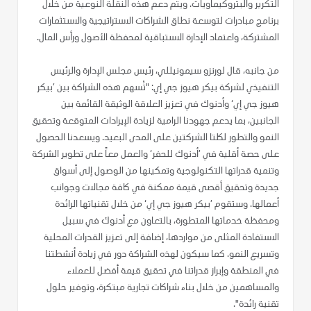
التكرير والبتروكيماويات. ويتم دعم هذه النقلة النوعية من خلال
برنامج مبادرات لتوسعة نطاق الشراكات الاستراتيجية والاستثمارات
المشتركة، واعتماد الإدارة الاستباقية لمحفظة الأصول ورأس المال.
من جانبه، قال لورنزو سيمونيللي، رئيس مجلس الإدارة والرئيس
التنفيذي لشركة بيكر هيوز جي إي: "تُسهم هذه الشراكة بين ’بيكر
هيوز جي إي‘ وأدنوك في تعزيز العلاقة الوثيقة القائمة بين
الجانبين، بما يدعم جهودنا الرامية لزيادة الإيرادات المتوقعة وتحقيق
النمو والتطور لكلتا الشركتين على المدى البعيد. ويسعدنا الحصول
على حصة أقلية في ’أدنوك للحفر‘ والعمل معاً على تطوير الشركة
وتنمية قدراتها التكنولوجية وتمكينها من الوصول إلى أسواق
جديدة وتحقيق أقصى قيمة ممكنة في كافة مجالات وجوانب
أعمالها. وستقوم ’بيكر هيوز جي إي‘ من خلال تقنياتها الرائدة
ومحفظة خدماتها المتطورة، بالتعاون مع أدنوك في سبيل
الاستفادة المثلى من مواردها، إضافة إلى تعزيز القدرات المحلية
وتسريع النمو. كما سيكون لهذه الشراكة دور في زيادة أنشطتنا
في المنطقة وإبراز قدراتنا في تحقيق قيمة أفضل للعملاء
والمساهمين من خلال بناء شراكات تجارية مبتكرة، وتوفير حلول
تقنية رائدة".