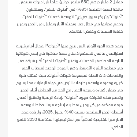
مقابل 2 مليار درهم (550 مليون دولار)، علماً بأن أدنوك ستبقى
مالكة لحصة الأغلبية (95%) في "أدنوك للحفر". وستتعاون
"أدنوك" و"بيكر هيوز جي إي" لتوسعة خدمات "أدنوك للحفر"،
ودعم قدراتها في مجال حفر وتهيئة الآبار وتقليل زمن الحفر وتعزيز
كفاءة العمليات وخفض التكاليف.
وتعد هذه المرة الأولى التي تتيح فيها "أدنوك" المجال أمام شريك
استراتيجي عالمي للاستحواذ على حصة مباشرة في إحدى شركاتها
التابعة المختصة بالخدمات. وتعتبر "أدنوك للحفر" أكبر شركة حفر
في منطقة الشرق الأوسط، وهي المزود الوحيد لمنصات الحفر
والخدمات ذات الصلة لمجموعة شركات أدنوك، حيث تمتلك خبرة
كبيرة ومعرفة واسعة بطبقات الأرض في دولة الإمارات مما يسهم
في ضمان كفاءة وسرعة العمل مع الحد من المخاطر أثناء الحفر.
وتدعم هذه الشراكة جهود "أدنوك" لزيادة الربحية وتحقيق أقصى
قيمة ممكنة من كل برميل نفط يتم إنتاجه فيما تخطط لتوسعة
أنشطة الحفر التقليدية بنسبة 40% بحلول 2025، ولزيادة عدد
الآبار غير التقليدية تماشياً مع استراتيجيتها المتكاملة 2030 للنمو
الذكي.