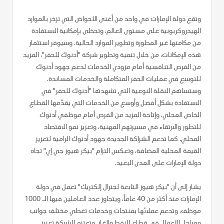
وتقع دولة الإمارات في واحد من أغنى الأحواض التي تزخر بالموارد
الهيدروكربونية على مستوى العالم، وتحظى بإمكانية الاستفادة
من مكامنها غير المطورة وتطوير الموارد الحالية. وسيوفر استثمار
هذه الإمكانات، من خلال تنمية وتطوير شركة "أدنوك للحفر"، المزيد
من الفرص التنافسية أمام مزودي الخدمات لدعم جهود أدنوك
للتوسع في عمليات الحفر المتكاملة والخدمات المساندة.
وستساهم النقلة النوعية التي تشهدها "أدنوك للحفر" في
الاستفادة بشكل أفضل وأوسع من الخدمات التي يقدّمها القطاع
الخاص المحلي، وإتاحة المزيد من الفرص أمام موظفي أدنوك
للتطور والارتقاء في مسيرتهم المهنية، وتعزيز نمو الاقتصاد
المحلي. كما تدعم الشراكة الجديدة جهود أدنوك الرامية لتعزيز
القيمة المحلية المضافة، وتعكس التزام "بيكر هيوز جي إي" تجاه
دولة الإمارات على المدى البعيد.
يشار إلى أن "بيكر هيوز التابعة لجنرال إلكتريك" تعمل في دولة
الإمارات منذ أكثر من 40 عاماً، ويتجاوز عدد العاملين فيها الـ 1000
موظف، وتدعم عملائها بمنتجات وخدمات تغطي مختلف جوانب
ومراحل الأعمال في قطاع النفط والغاز. وتعتزم الشركة تعزيز