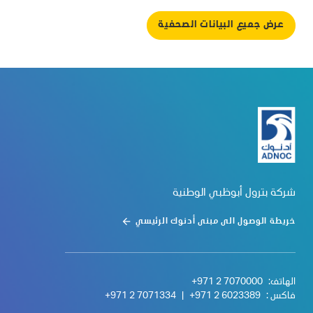
عرض جميع البيانات الصحفية
شركة بترول أبوظبي الوطنية
خريطة الوصول الى مبنى أدنوك الرئيسي
الهاتف:
+971 2 7070000
فاكس :
+971 2 6023389
|
+971 2 7071334