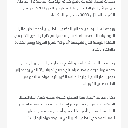
وحدات لفصل الكبريت وتبلغ قدرته الإنتاجية اليومية 12 ألف طن
من سوائل الغاز الطبيعي و1.1 مليار من الغاز و5200 طن من
الكبريت السائل و3000 برميل من المكثفات.
وبهذه المناسبة ثمن معالي الدكتور سلطان بن أحمد الجابر عاليا
التوجيهات السديدة للقيادة الرشيدة والتي كان لها الدور الأكبر في
النقلة النوعية التي تشهدها "أدنوك" لتعزيز المرونة ورفع الكفاءة
والارتقاء بالأداء.
وقدم معاليه الشكر لسمو الشيخ حمدان بن زايد آل نهيان على
دعمه وتشجيعه وتفضله بافتتاح مصنع "حبشان5" الذي يهدف إلى
توفير الغاز اللازم لتوليد الطاقة الكهربائية لمواكبة النمو في
الطلب على الكهرباء.
وقال معاليه "يمثل هذا المصنع خطوة مهمة ضمن استراتيجيتنا
المتكاملة والتي تهدف لتوفير إمدادات اقتصادية ومستدامة من
الغاز فيما تسعى "أدنوك" لتحقيق أقصى قيمة من أصولها
للمساهمة في التطور الكبير الذي تشهده دولة الإمارات ".