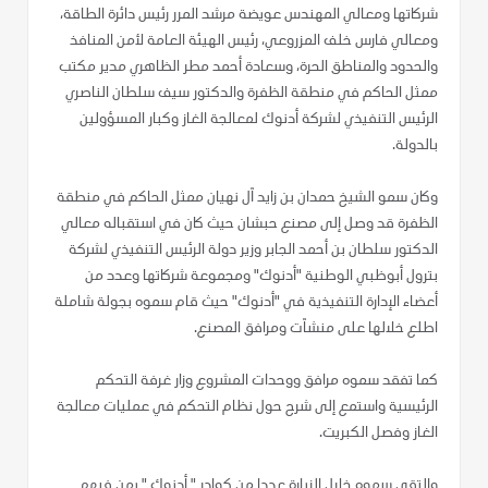
شركاتها ومعالي المهندس عويضة مرشد المرر رئيس دائرة الطاقة،
ومعالي فارس خلف المزروعي، رئيس الهيئة العامة لأمن المنافذ
والحدود والمناطق الحرة، وسعادة أحمد مطر الظاهري مدير مكتب
ممثل الحاكم في منطقة الظفرة والدكتور سيف سلطان الناصري
الرئيس التنفيذي لشركة أدنوك لمعالجة الغاز وكبار المسؤولين
بالدولة.
وكان سمو الشيخ حمدان بن زايد آل نهيان ممثل الحاكم في منطقة
الظفرة قد وصل إلى مصنع حبشان حيث كان في استقباله معالي
الدكتور سلطان بن أحمد الجابر وزير دولة الرئيس التنفيذي لشركة
بترول أبوظبي الوطنية "أدنوك" ومجموعة شركاتها وعدد من
أعضاء الإدارة التنفيذية في "أدنوك" حيث قام سموه بجولة شاملة
اطلع خلالها على منشآت ومرافق المصنع.
كما تفقد سموه مرافق ووحدات المشروع وزار غرفة التحكم
الرئيسية واستمع إلى شرح حول نظام التحكم في عمليات معالجة
الغاز وفصل الكبريت.
والتقى سموه خلال الزيارة عددا من كوادر " أدنوك " بمن فيهم