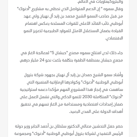
والبتروكيماويات في العالم.
وقال سموه " إن الدعم المتواصل الذي تحظى به مشاريع "أدنوك"
من قبل صاحب السمو الشيخ محمد بن زايد آل نهيان ولي عهد
أبوظبي نائب القائد الأعلى للقوات المسلحة يعكس اهتمام
القيادة بضمان الاستغلال الأمثل للموارد الطبيعية لتعزيز النمو
الاقتصادي.
جاء ذلك لدى افتتاح سموه مصنع "حبشان 5" لمعالجة الغاز في
مجمع حبشان بمنطقة الظفرة بتكلفة بلغت نحو 24 مليار درهم.
وأشاد سمو الشيخ حمدان بن زايد آل نهيان بجهود شركة بترول
أبوظبي الوطنية "أدنوك" وكوادرها الإماراتية المتميزة التي
ساهمت في إنجاز هذا المشروع المهم مؤكدا دعمه استراتيجية
"أدنوك" المتكاملة 2030 للنمو الذكي والتي تشمل العمل على
ضمان إمدادات اقتصادية ومستدامة من الغاز تسهم في تحقيق
أهداف الدولة على المدى البعيد.
حضر حفل التدشين معالي الدكتور سلطان بن أحمد الجابر وزير دولة
الرئيس التنفيذي لشركة بترول أبوظبي الوطنية "أدنوك" ومجموعة