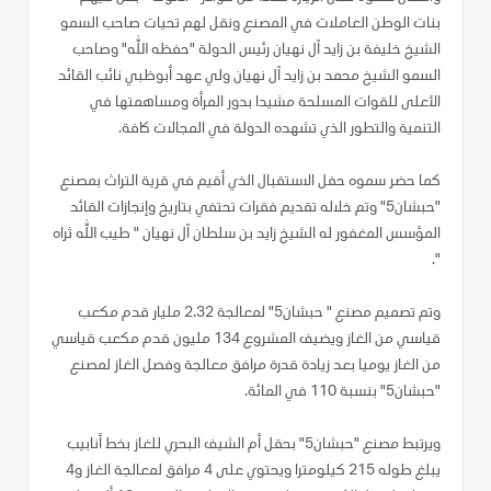
بنات الوطن العاملات في المصنع ونقل لهم تحيات صاحب السمو
الشيخ خليفة بن زايد آل نهيان رئيس الدولة "حفظه الله" وصاحب
السمو الشيخ محمد بن زايد آل نهيان ولي عهد أبوظبي نائب القائد
الأعلى للقوات المسلحة مشيدا بدور المرأة ومساهمتها في
التنمية والتطور الذي تشهده الدولة في المجالات كافة.
كما حضر سموه حفل الاستقبال الذي أقيم في قرية التراث بمصنع
"حبشان5" وتم خلاله تقديم فقرات تحتفي بتاريخ وإنجازات القائد
المؤسس المغفور له الشيخ زايد بن سلطان آل نهيان " طيب الله ثراه
".
وتم تصميم مصنع " حبشان5" لمعالجة 2.32 مليار قدم مكعب
قياسي من الغاز ويضيف المشروع 134 مليون قدم مكعب قياسي
من الغاز يوميا بعد زيادة قدرة مرافق معالجة وفصل الغاز لمصنع
"حبشان5" بنسبة 110 في المائة.
ويرتبط مصنع "حبشان5" بحقل أم الشيف البحري للغاز بخط أنابيب
يبلغ طوله 215 كيلومترا ويحتوي على 4 مرافق لمعالجة الغاز و4