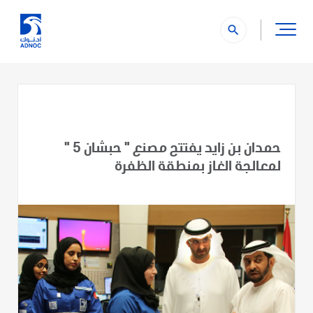
search
حمدان بن زايد يفتتح مصنع " حبشان 5 "
لمعالجة الغاز بمنطقة الظفرة