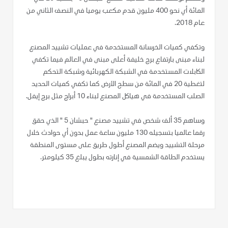
المائة أي نحو 400 مليون قدم مكعب يوميا في النصف الثاني من
عام 2018.
وتكفي كميات الخرسانة المستخدمة في عمليات تشييد المصنع
لبناء مبنى بارتفاع برج خليفة أعلى مبنى في العالم فيما تكفي
الكابلات المستخدمة في الشبكة الكهربائية وشبكة التحكم
لتغطية 20 في المائة من سطح الأرض كما تكفي كميات الحديد
الصلب المستخدمة في هياكل المصنع لبناء 10 أبراج مثل برج إيفل.
وساهم 35 ألف شخص في تشييد مصنع " حبشان 5 " الذي حقق
رقما عالميا بتسجيله 130 مليون ساعة عمل بدون أي حوادث خلال
مرحلة التشييد ويضم المصنع أطول طريق على مستوى المنطقة
يستخدم الطاقة الشمسية في إنارته بطول يبلغ 35 كيلومتر.