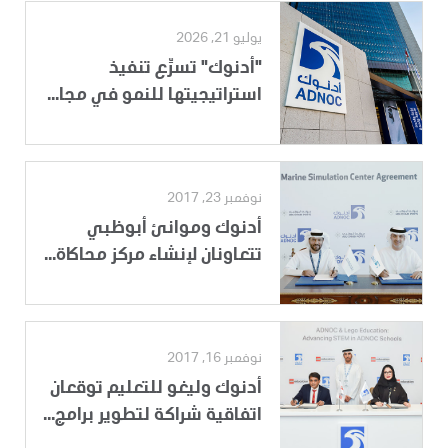
يوليو 21, 2026
"أدنوك" تسرِّع تنفيذ
استراتيجيتها للنمو في مجا...
نوفمبر 23, 2017
أدنوك وموانئ أبوظبي
تتعاونان لإنشاء مركز محاكاة...
نوفمبر 16, 2017
أدنوك وليغو للتعليم توقعان
اتفاقية شراكة لتطوير برامج...