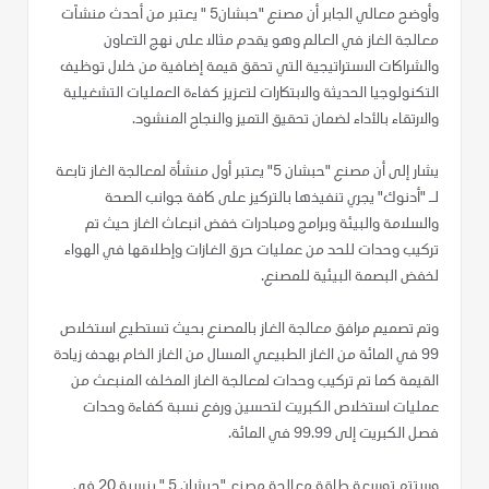
وأوضح معالي الجابر أن مصنع "حبشان5 " يعتبر من أحدث منشآت
معالجة الغاز في العالم وهو يقدم مثالا على نهج التعاون
والشراكات الاستراتيجية التي تحقق قيمة إضافية من خلال توظيف
التكنولوجيا الحديثة والابتكارات لتعزيز كفاءة العمليات التشغيلية
والارتقاء بالأداء لضمان تحقيق التميز والنجاح المنشود.
يشار إلى أن مصنع "حبشان 5" يعتبر أول منشأة لمعالجة الغاز تابعة
لـ "أدنوك" يجري تنفيذها بالتركيز على كافة جوانب الصحة
والسلامة والبيئة وبرامج ومبادرات خفض انبعاث الغاز حيث تم
تركيب وحدات للحد من عمليات حرق الغازات وإطلاقها في الهواء
لخفض البصمة البيئية للمصنع.
وتم تصميم مرافق معالجة الغاز بالمصنع بحيث تستطيع استخلاص
99 في المائة من الغاز الطبيعي المسال من الغاز الخام بهدف زيادة
القيمة كما تم تركيب وحدات لمعالجة الغاز المخلف المنبعث من
عمليات استخلاص الكبريت لتحسين ورفع نسبة كفاءة وحدات
فصل الكبريت إلى 99.99 في المائة.
وستتم توسعة طاقة معالجة مصنع "حبشان 5 " بنسبة 20 في