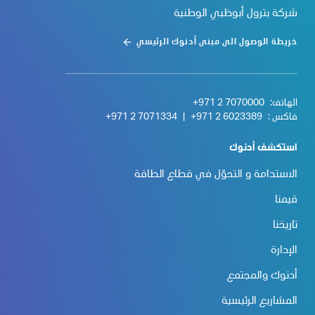
شركة بترول أبوظبي الوطنية
خريطة الوصول الى مبنى أدنوك الرئيسي
الهاتف:
+971 2 7070000
فاكس :
+971 2 6023389
|
+971 2 7071334
استكشف أدنوك
الاستدامة و التحوّل في قطاع الطاقة
قيمنا
تاريخنا
الإدارة
أدنوك والمجتمع
المشاريع الرئيسية