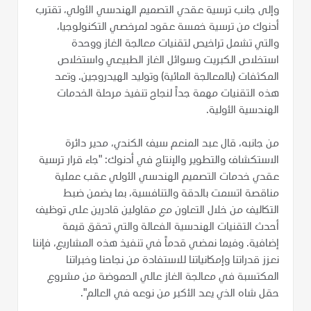
وإلى جانب ترسية عقدي التصميم الهندسي الأولي، تقترب
أدنوك من ترسية خمسة عقود لمرخصي التكنولوجيا،
والتي تشمل تراخيص لتقنيات معالجة الغاز ووحدة
استخلاص الكبريت وسوائل الغاز الطبيعي واستخلاص
المكثفات (بالمعالجة المائية) وتوليد الهيدروجين. وتعد
هذه التقنيات مهمة جداً لنجاح تنفيذ مرحلة الخدمات
الهندسية الأولية.
من جانبه، قال عبد المنعم سيف الكندي، مدير دائرة
الاستكشاف والتطوير والإنتاج في أدنوك: "جاء قرار ترسية
عقدي خدمات التصميم الهندسي الأولي عقب عملية
مناقصة اتسمت بالدقة والتنافسية، بما يضمن ضبط
التكاليف من خلال التعاون مع مقاولين قادرين على توظيف
أحدث التقنيات الهندسية الفعالة والتي تحقق قيمة
إضافية. وفيما نمضي قدماً في تنفيذ هذه المشاريع، فإننا
نعزز قدراتنا وإمكانياتنا للاستفادة من نجاحنا وخبراتنا
المكتسبة في معالجة الغاز عالي الحموضة من مشروع
حقل شاه الذي يعد الأكبر من نوعه في العالم".