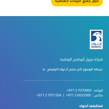
عرض جميع البيانات الصحفية
شركة بترول أبوظبي الوطنية
خريطة الوصول الى مبنى أدنوك الرئيسي
الهاتف:
+971 2 7070000
فاكس :
+971 2 6023389
|
+971 2 7071334
استكشف أدنوك