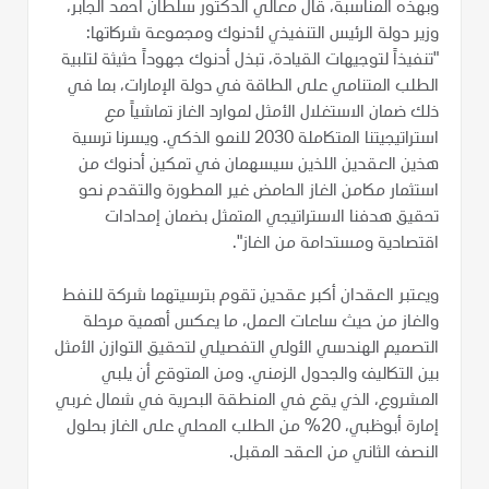
وبهذه المناسبة، قال معالي الدكتور سلطان أحمد الجابر،
وزير دولة الرئيس التنفيذي لأدنوك ومجموعة شركاتها:
"تنفيذاً لتوجيهات القيادة، تبذل أدنوك جهوداً حثيثة لتلبية
الطلب المتنامي على الطاقة في دولة الإمارات، بما في
ذلك ضمان الاستغلال الأمثل لموارد الغاز تماشياً مع
استراتيجيتنا المتكاملة 2030 للنمو الذكي. ويسرنا ترسية
هذين العقدين اللذين سيسهمان في تمكين أدنوك من
استثمار مكامن الغاز الحامض غير المطورة والتقدم نحو
تحقيق هدفنا الاستراتيجي المتمثل بضمان إمدادات
اقتصادية ومستدامة من الغاز".
ويعتبر العقدان أكبر عقدين تقوم بترسيتهما شركة للنفط
والغاز من حيث ساعات العمل، ما يعكس أهمية مرحلة
التصميم الهندسي الأولي التفصيلي لتحقيق التوازن الأمثل
بين التكاليف والجدول الزمني. ومن المتوقع أن يلبي
المشروع، الذي يقع في المنطقة البحرية في شمال غربي
إمارة أبوظبي، 20% من الطلب المحلي على الغاز بحلول
النصف الثاني من العقد المقبل.