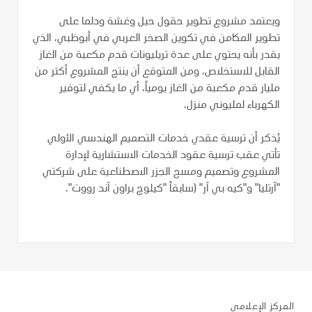
ويعتمد مشروع تطوير حقول حيل وغشة ودلما على
تطوير المكامن في تكوين الصخر العربي في أبوظبي، الذي
يقدر بأنه يحتوي على عدة تريليونات قدم مكعبة من الغاز
القابل للاستخلاص، ومن المتوقع أن ينتج المشروع أكثر من
مليار قدم مكعبة من الغاز يومياً، أي ما يكفي لتوفير
الكهرباء لمليوني منزل.
يُذكر أن ترسية عقدي خدمات التصميم الهندسي الأولي
تأتي عقب ترسية عقود الخدمات الاستشارية لإدارة
المشروع وتصميم ومسح الجزر الاصطناعية على شركتي
"آرتليا" و"كيه بي آر" (سابقاً "كيلوج براون آند رووت".
المركز الإعلامي