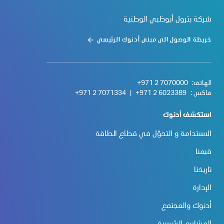
شركة بترول أبوظبي الوطنية
خريطة الوصول الى مبنى أدنوك الرئيسي
الهاتف:
+971 2 7070000
فاكس :
+971 2 6023389
|
+971 2 7071334
استكشف أدنوك
الاستدامة و التحوّل في قطاع الطاقة
قيمنا
تاريخنا
الإدارة
أدنوك والمجتمع