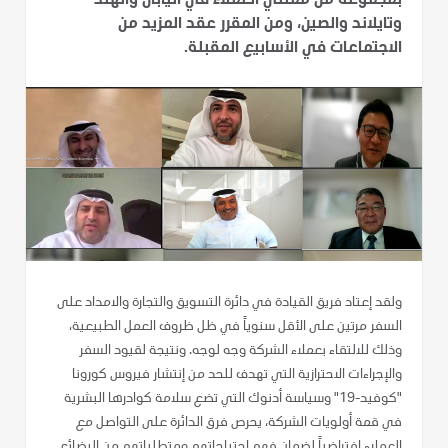
بمجموعة من ممثلي العملاء في اليابان والهند
وتايلاند والصين، ومن المقرر عقد المزيد من
الاجتماعات في الأسابيع المقبلة.
ولقد إعتاد فريق القيادة في دائرة التسويق والتجارة والامداد على
السفر مرتين على الأقل سنوياً في ظل ظروف العمل الطبيعية،
وذلك للالتقاء بعملاء الشركة وجه لوجه. ونتيجة لقيود السفر
والإجراءات الاحترازية التي تهدف للحد من إنتشار فيروس كورونا
"كوفيد-19" وسياسة أدنوك التي تضع سلامة كوادرها البشرية
في قمة أولويات الشركة، يحرص فرق الدائرة على التواصل مع
العملاء افتراضياً لضمان فهم احتياجاتهم ومتطلباتهم من البضائع