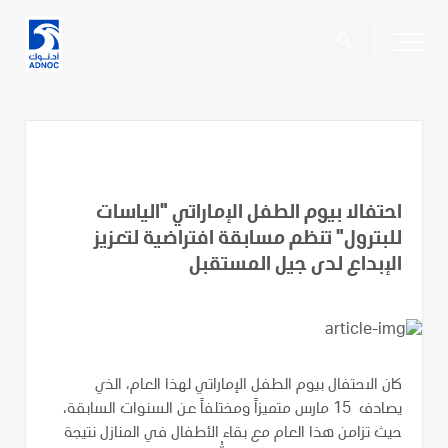
search
احتفالا بيوم الطفل الإماراتي "الياسات
للبترول" تنظم مسابقة افتراضية لتعزيز
الإبداع لدى جيل المستقبل
كان الاحتفال بيوم الطفل الإماراتي لهذا العام، الذي
يصادف 15 مارس متميزاً ومختلفاً عن السنوات السابقة،
حيث تزامن هذا العام مع بقاء الأطفال في المنازل نتيجة