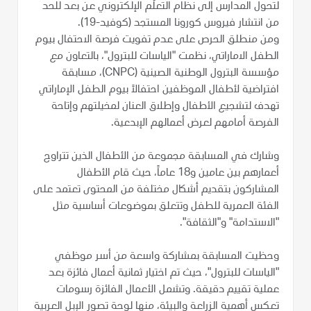
لتحول المدارس إلى نظام التعلُّم الإلكتروني عن بعد للحد
من انتشار فيروس كورونا المستجد (كوفيد-19).
ومن منطلق الحرص على عدم تفويت فرصة الاحتفال بيوم
الطفل الاماراتي، نظمت "الياسات للبترول"، بالتعاون مع
مؤسسة البترول الوطنية الصينية (CNPC)، مسابقة
افتراضية لأطفال الموظفين احتفالاً بيوم الطفل الإماراتي
تهدف لتشجيع الأطفال وإطلاق العنان لمخيلتهم وإتاحة
الفرصة أمامهم لعرض أعمالهم الإبدعية.
وشارك في المسابقة مجموعة من الأطفال الذين تتراوح
أعمارهم بين عامين و18 عاماً، حيث قام الأطفال
المشاركون بتقديم أشكال مختلفة من المحتوى تعتمد على
الفئة العمرية للطفل وتتعلق بموضوعات أساسية مثل
"الاستدامة" و"الثقافة".
وحظيت المسابقة بمشاركة واسعة من أسر موظفي
"الياسات للبترول"، حيث تم اختيار ثمانية أعمال فائزة بعد
عملية تقييم دقيقة. وتشمل الأعمال الفائزة رسومات
تعكس أهمية الزراعة والبيئة، منها لوحة تصور الإبل العربية