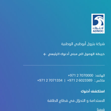
شركة بترول أبوظبي الوطنية
خريطة الوصول الى مبنى أدنوك الرئيسي
الهاتف:
+971 2 7070000
فاكس :
+971 2 6023389
|
+971 2 7071334
استكشف أدنوك
الاستدامة و التحوّل في قطاع الطاقة
قيمنا