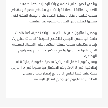
وتلقي الضوء على ثقافة وتراث الإمارات. كما تضمنت
الأعمال الفائزة تسجيلاً لقراءات من مقاطع شعرية ومقطع
فيديو تعليمي منزلي يسلط الضوء على الإضرار البيئية التي
يسببها التخلص من النفايات بصورة غير مناسبة.
وحصل الفائزون على قسائم مشتريات نقدية، كما قامت
طيبة الهاشمي، الرئيس التنفيذي لشركة "الياسات للبترول"،
بإجراء مكالمات فيديو لتهنئة الفائزين على الأعمال المتميزة
التي قاموا بتقديمها والتي تعكس مهاراتهم وقدراتهم
الإبداعية.
ويمثل "يوم الطفل الإماراتي" مبادرة حكومية إماراتية تم
إطلاقها في 2018، ويتم الاحتفال بها سنوياً في 15 مارس
حيث يشير هذا التاريخ إلى تاريخ إصدار قانون حقوق
الأطفال وحمايتهم من جميع أشكال الإساءة.