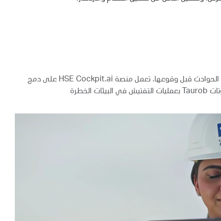
في أدنوك، السلامة قيمة أساسية. يعزز الذكاء الاصطناعي هذا الالتزام من خلال منع الحوادث قبل وقوعها. تعمل منصة HSE Cockpit.ai على دمج