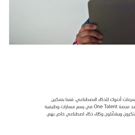
 مسرعات أدنوك للذكاء الاصطناعي، قمنا بتمكين
أكثر من 40 ألف موظف في أدنوك من اكتساب مهارات الذكاء الاصطناعي، بينما تساعد منصة One Talent في رسم مسارات وظيفية
AI Marketpl، أصبح آلاف الموظفين يبتكرون ويشغّلون وكلاء ذكاء اصطناعي خاص بهم،