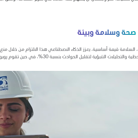
يلات التنبؤية لتقليل الحوادث بنسبة 30%، في حين تقوم روبوتات Taurob بعمليات التفتيش في البيئات الخطرة