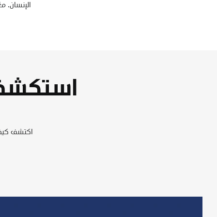
الإنسان. م
استكشف 
اكتشف كيف 