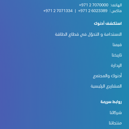
الهاتف:
+971 2 7070000
فاكس :
+971 2 6023389
|
+971 2 7071334
استكشف أدنوك
الاستدامة و التحوّل في قطاع الطاقة
قيمنا
تاريخنا
الإدارة
أدنوك والمجتمع
المشاريع الرئيسية
روابط سريعة
شركائنا
منتجاتنا