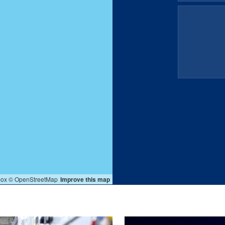
ox
© OpenStreetMap
Improve this map