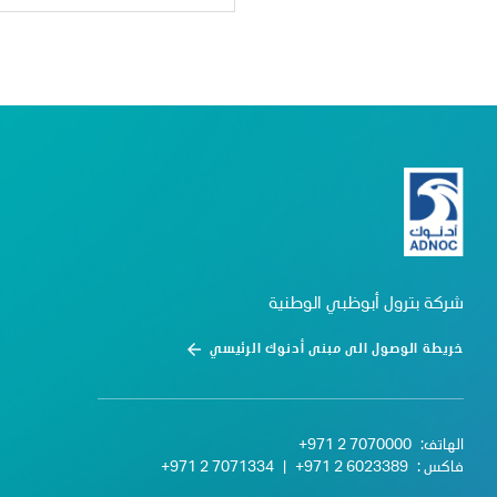
شركة بترول أبوظبي الوطنية
خريطة الوصول الى مبنى أدنوك الرئيسي
الهاتف:
+971 2 7070000
فاكس :
+971 2 6023389
|
+971 2 7071334