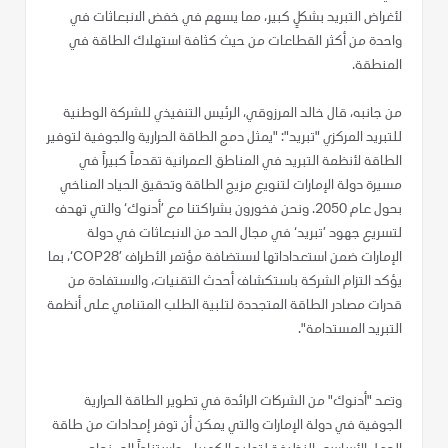
لأغراض التبريد بشكلٍ كبير، مما يسهم في خفض الانبعاثات في
واحدة من أكثر القطاعات من حيث كثافة استهلاك الطاقة في
المنطقة.
من جانبه، قال خالد المرزوقي، الرئيس التنفيذي للشركة الوطنية
للتبريد المركزي "تبريد": "يمثل دمج الطاقة الحرارية والجوفية لتوفير
الطاقة لأنظمة التبريد في المناطق العمرانية تقدماً كبيراً في
مسيرة دولة الإمارات لتنويع مزيج الطاقة وتحقيق الحياد المناخي
بحول عام 2050. ونحن فخورون بشراكتنا مع ’أدنوك‘ والتي تهدف
لتسريع جهود ’تبريد‘ في مجال الحد من الانبعاثات في دولة
الإمارات ضمن استعداداتها لاستضافة مؤتمر الأطراف ’COP28‘، بما
يؤكد التزام الشركة باستكشاف أحدث التقنيات، والاستفادة من
قدرات مصادر الطاقة المتجددة لتلبية الطلب المتنامي على أنظمة
التبريد المستدامة".
وتعد "أدنوك" من الشركات الرائدة في تطوير الطاقة الحرارية
الجوفية في دولة الإمارات والتي يمكن أن توفر إمدادات من طاقة