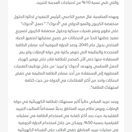
والتي تلبي نسبة 10% من احتياجات المدينة للتبريد.
وبهذه المناسبة، قال مصبح الكعبي، الرئيس التنفيذي لدائرة الحلول
منخفضة الكربون والنمو الدولي في "أدنوك": " تعمل "أدنوك"
على تطوير ونشر تقنيات مبتكرة وحلول منخفضة الكربون لتسريع
تنفيذ خطتها للحدّ من الانبعاثات من جميع عملياتها لتحقيق الحياد
المناخي بحول عام 2045. وتعد الحرارة الجوفية أحد مصادر الطاقة
المتجددة والنظيفة التي تتوفر بكثرة في دولة الإمارات ولم يتم
الاستفادة منها حتى الآن كمصدر للطاقة قادر على توفير كهرباء
الحمل الأساسي. وتهدف ’أدنوك‘ و’تبريد‘ من خلال توظيف التقنيات
المتطورة إلى الاستفادة من أحد مصادر الطاقة النظيفة في خفض
انبعاثات واحد من أكثر القطاعات في الدولة من حيث كثافة
استهلاك الطاقة".
ويعد تبريد المباني حالياً أكبر مستهلك للطاقة الكهربائية في دولة
الإمارات. ويوفر نظام تبريد المناطق بديلاً مستداماً لأساليب التبريد
التقليدية، حيث يعد أكثر كفاءة في استخدام الطاقة في عملياته
القياسية بنسبة 50%. ويمكن من خلال استخدام الحرارة الجوفية
في عمليات تبريد المناطق خفض الطلب على الشبكة الكهربائية