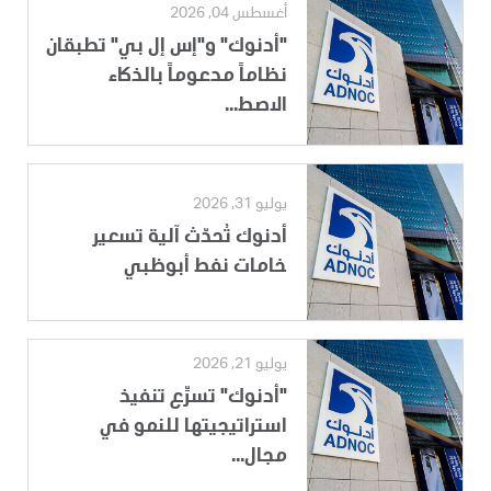
أغسطس 04, 2026
"أدنوك" و"إس إل بي" تطبقان
نظاماً مدعوماً بالذكاء
الاصط...
يوليو 31, 2026
أدنوك تُحدّث آلية تسعير
خامات نفط أبوظبي
يوليو 21, 2026
"أدنوك" تسرِّع تنفيذ
استراتيجيتها للنمو في
مجال...