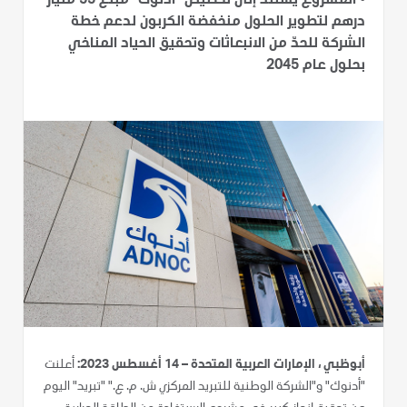
•
المشروع يستند إلى تخصيص "أدنوك" مبلغ 55 مليار
درهم لتطوير الحلول منخفضة الكربون لدعم خطة
الشركة للحدّ من الانبعاثات وتحقيق الحياد المناخي
بحلول عام 2045
أبوظبي ، الإمارات العربية المتحدة – 14 أغسطس 2023:
أعلنت
"أدنوك" و"الشركة الوطنية للتبريد المركزي ش. م. ع." "تبريد" اليوم