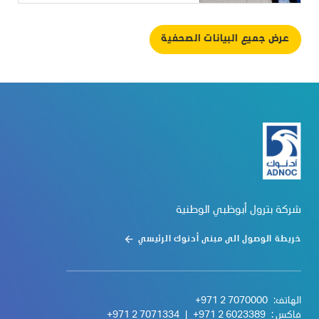
عرض جميع البيانات الصحفية
شركة بترول أبوظبي الوطنية
خريطة الوصول الى مبنى أدنوك الرئيسي
الهاتف:
+971 2 7070000
فاكس :
+971 2 6023389
|
+971 2 7071334