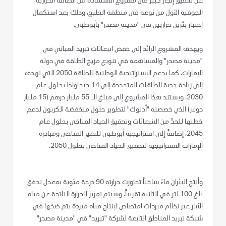
عن تحقيق إنجاز كبير في مشروع الاستفادة من الطاقة الحرارية
الجوفية الأول من نوعه في منطقة الخليج، وذلك بعد استكمال
اختبار بئرين حراريين في "مدينة مصدر" بأبوظبي.
ويهدف المشروع الرائد إلى خفض انبعاثات تبريد المباني في
"مدينة مصدر" والمساهمة في تنويع مزيج الطاقة في دولة
الإمارات، كما يدعم الاستراتيجية الوطنية للطاقة 2050 التي تهدف
إلى زيادة حصة الطاقات المتجددة إلى 14 جيجاواط بحلول عام
2030. ويستند هذا المشروع إلى مبلغ الـ 55 مليار درهم (15 مليار
دولار) الذي خصصته "أدنوك" لتطوير حلول منخفضة الكربون لدعم
خطتها للحدّ من الانبعاثات وتحقيق الحياد المناخي بحلول عام
2045، إضافةً إلى استراتيجية أبوظبي للتغير المناخي ومبادرة
الإمارات الاستراتيجية لتحقيق الحياد المناخي بحلول 2050.
وأنتج البئران ماءً ساخناً تجاوزت حرارته 90 درجة مئوية بمعدل تدفق
بلغ 100 لتر في الثانية تقريباً. وسيتم تمرير الحرارة الناتجة عن مياه
الآبار عبر نظام مبردات امتصاص لإنتاج مياه مبردَة يتم ضخها في
شبكة تبريد المناطق التابعة لشركة "تبريد" في "مدينة مصدر"