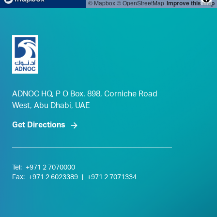
© Mapbox
© OpenStreetMap
Improve this map
ADNOC HQ, P O Box. 898, Corniche Road
West, Abu Dhabi, UAE
Get Directions
Tel:
+971 2 7070000
Fax:
+971 2 6023389
|
+971 2 7071334