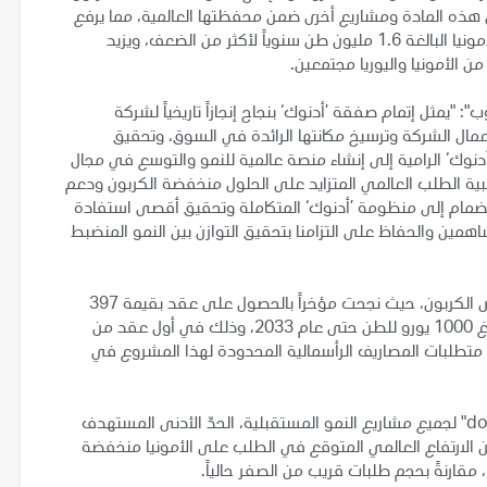
يقارب 2 مليون طن سنوياً من هذه المادة ومشاريع أخرى ضمن محفظتها العالمية، مما يرفع
تقريباً إجمالي سعة "فيرتيغلوب" الإنتاجية التجارية الحالية من الأمونيا البالغة 1.6 مليون طن سنوياً لأكثر من الضعف، ويزيد
 "يمثل إتمام صفقة ’أدنوك‘ بنجاح إنجازاً تاريخياً لشركة
عمال الشركة وترسيخ مكانتها الرائدة في السوق، وتحقيق
دنوك‘ الرامية إلى إنشاء منصة عالمية للنمو والتوسع في مجال
لبية الطلب العالمي المتزايد على الحلول منخفضة الكربون ودعم
انضمام إلى منظومة ’أدنوك‘ المتكاملة وتحقيق أقصى استفادة
اهمين والحفاظ على التزامنا بتحقيق التوازن بين النمو المنضبط
وستواصل "فيرتيغلوب" تنمية أعمالها في مجال الوقود منخفض الكربون، حيث نجحت مؤخراً بالحصول على عقد بقيمة 397
مليون يورو لتوريد الأمونيا المتجددة إلى أوروبا بسعر تسليم يبلغ 1000 يورو للطن حتى عام 2033، وذلك في أول عقد من
لعالم عبر مؤسسة "H2Global". وتساهم متطلبات المصاريف الرأسمالية المحدودة لهذا المشروع في
وسيمثل تحقيق معدلات العائد الداخلي المرتفعة "double-digit" لجميع مشاريع النمو المستقبلية، الحدّ الأدنى المستهدف
 الارتفاع العالمي المتوقع في الطلب على الأمونيا منخفضة