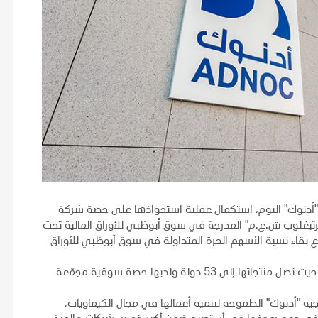
"أدنوك" اليوم، استكمال عملية استحواذها على حصة شركة
واحد) في شركة "فيرتيغلوب ش.ع.م" المدرجة في سوق أبوظبي للأوراق المالية تحت
FERTIG)، ما يرفع حصة "أدنوك" فيها إلى 86.2%، مع بقاء نسبة الأسهم الحرة المتداولة في سوق أبوظبي للأوراق
وتعد "فيرتيغلوب" أكبر مُصدِّر بحري في العالم لليوريا والأمونيا، حيث تصل منتجاتها إلى 53 دولة ولديها حصة سوقية مجمّعة
ية "أدنوك" الطموحة لتنمية أعمالها في مجال الكيماويات،