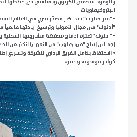
والوقود منخفض الكربون ويتماشى مع خططها لتص
البتروكيماويات
• "فيرتيغلوب" تعد أكبر مُصدِّر بحري في العالم لل
"أدنوك" في مجال الأمونيا وترسيخ ريادتها عالمياً 
• "أدنوك" تعتزم إدماج محفظة مشاريعها المحلية وا
إجمالي إنتاج "فيرتيغلوب" من الأمونيا لأكثر من ال
• الاحتفاظ بكامل الفريق الإداري للشركة وتسريع إطل
كوادر موهوبة وخبيرة