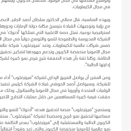
وتوسيع أنشطتها في مجال الوقود منخفض الكربون، ويسهم 
في مجال الكيماويات.
وبهذه المناسبة، قال معالي الدكتور سلطان أحمد الجابر، العضو
مع رؤية وتوجيهات القيادة بترسيخ مكانة دولة الإمارات ودورها
استراتيجية نوعية، تمثل حصة الأغلبية التي تمتلكها ’أدنوك‘ 
الشركة المدروسة والطموحة للنمو والتوسع دولياً في مجال ال
خمس شركات عالمية للكيماويات. وتعد ’فيرتيغلوب‘ شركة عال
مجال الأمونيا منخفضة الكربون وتدعم جهودها لتمكين تحق
الطاقة. وكلنا ثقة بأن هذه الصفقة تتيح فرص نمو كبيرة لشرك
إدارتها الحالية".
ومن المقرر أن يواصل الفريق الإداري لشركة "فيرتيغلوب" أداء 
الولايات المتحدة وأوروبا في مجال الأمونيا والميثانول، وذلك م
حققت قيمة كبيرة للمساهمين من خلال عمليات التخارج الأخير
وستصبح "فيرتيغلوب" منصة لتحقيق هدف "أدنوك" للنمو والتو
مساعيها لتحقيق نمو مُربح ومنضبط لشركة "فيرتيغلوب"، ستق
الكربون الحالية والمستقبلية إلى "فيرتيغلوب" بسعر التكلفة 
نمو عالمية للأمونيا منخفضة الكربون والتي تعد وقوداً انتقاليا