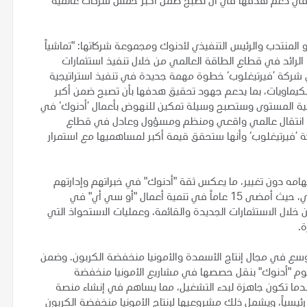
في دعم هدفها في أن تصبح ضمن أكبر خمس شركات عالمية
 المنتدب والرئيس التنفيذي لأدنوك ومجموعة شركاتها: "تماشياً
 الرائد في قطاع الطاقة العالمي من خلال تنفيذ استثمارات
في شركة ’فيرتيغلوب‘ خطوة مهمة جديدة في تنفيذ استراتيجية
كيماويات، بما يدعم جهود تحقيق هدفها بأن تصبح ضمن أكبر
مية المستوى وستصبح وسيلة تمكين للنهوض بأعمال ’أدنوك‘ في
يق انتقال عالمي واقعي ومنظم ومسؤول وعادل في قطاع
ة ’فيرتيغلوب‘ وأنها ستحقق قيمة أكبر لمساهميها مع استمرار
مهامه دون تغيير، ما يعكس ثقة "أدنوك" في خبراتهم وإدارتهم
للشركة. وسيواصل أحمد الحوشي قيادة الشركة كرئيس تنفيذي، حيث أمضى 15 عاماً في تنمية أعمال "أو سي أي" في
ن خلال الاستثمارات الجديدة والقائمة، وعمليات الاستحواذ التي
ة.
سع في مجال إنتاج الأسمدة والأمونيا منخفضة الكربون. وضمن
وم "أدنوك" بنقل حصصها في مشاريع الأمونيا منخفضة
عندما تكون جاهزة لبدء التشغيل، مما يساهم في إنشاء منصة
ً رئيسياً، ويشمل ذلك مشروعيها لإنتاج الأمونيا منخفضة الكربون