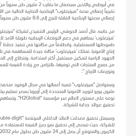
في أبوظبي واللذين سيضفان ما 
إجمالي سعتها الإنتاجية القابلة للبيع إلى 8.6 مليون طن سنوياً من الأمونيا واليوريا مجتمعين.
من جانبه، قال أحمد الحوشي، الرئيس التنفيذي لشركة "فرتيغلوب":
’فرتيغلوب‘ يساهم في دعم التوقعات الإيجابية طويلة الأمد لأ
طموحاتها المستقبلية. وانطلاقاً من مكانتها في تنفيذ خطط ’أ
إنتاج الأمونيا، تمتلك ’فيرتيغلوب‘ مكانة جيدة للمساهمة في ت
الجهود الرامية لتمكين مستقبل أكثر استدامة. ونتطلع إلى ال
من جميع المنتجات التي توفرها، بالتزامن مع زيادة القيمة للمس
وتوزيعات الأرباح ".
نوعه على مستوى ا
تحقيق عوائد جذابة للشركة.
للشركة، حيث تسعى إلى تحقيق نمو يعزز القيمة للاستفادة من
الكربون والمتوقع أن يصل إلى 24 مليون طن بحلول عام 2032، مقارنةً بحجم طلبات قريب من الصفر حالياً.