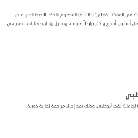
أعلنت "أدنوك" اليوم عن تطبيق ونشر نظام "مركز متابعة العمليات في الوقت الفعلي" (RTOC) المدعوم بالذكاء الاصطناعي على
 مما يوفر لفرق العمل أساليب أسرع وأكثر ترابطاً لمراقبة وتحليل وإدارة عمليات الحفر في
ظبي