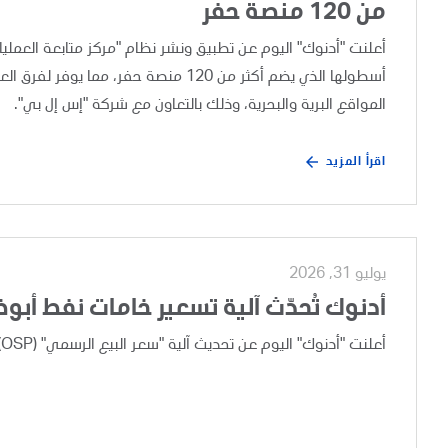
من 120 منصة حفر
أسطولها الذي يضم أكثر من 120 منصة حفر،
المواقع البرية والبحرية، وذلك بالتعاون مع شركة "إس إل بي".
اقرأ المزيد
يوليو 31, 2026
أدنوك تُحدّث آلية تسعير خامات نفط أبو
أعلنت "أدنوك" اليوم عن تحديث آلية "سعر البيع الرسمي" (OSP) لخامات نفط أبوظبي، وذلك بعد إجراء مراجعة تجارية دورية.