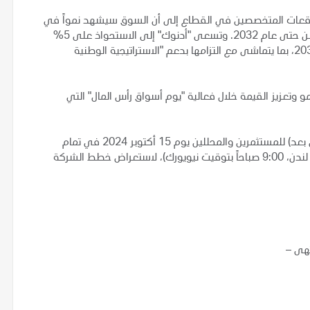
توقعات المتخصصين في القطاع إلى أن السوق سيشهد نمواً في
الطلب على هذه المادة بما يتجاوز المعروض بنحو 11 مليون طن حتى عام 2032. وتسعى "أدنوك" إلى الاستحواذ على 5%
من السوق العالمي للهيدروجين منخفض الكربون بحلول عام 2030، بما يتماشى مع التزامها بدعم "الاستراتيجية الوطنية
 وتعزيز القيمة خلال فعالية "يوم أسواق رأس المال" التي
يذكر أن إدارة شركة "فيرتيغلوب" ستستضيف جلسة إحاطة (عن بعد) للمستثمرين والمحللين يوم 15 أكتوبر 2024 في تمام
الساعة 5:00 مساءً بتوقيت دولة الإمارات (2:00 مساءً بتوقيت لندن، 9:00 صباحاً بتوقيت نيويورك)، لاستعراض خطط الشركة
تهى –