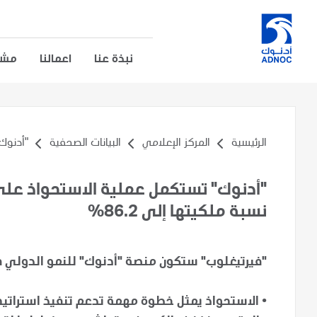
نبذة عنا
اعمالنا
مشار
الرئيسية
المركز الإعلامي
البيانات الصحفية
"أدنوك
"أدنوك" تستكمل عملية الاستحواذ على
نسبة ملكيتها إلى 86.2%
"فيرتيغلوب" ستكون منصة "أدنوك" للنمو الدولي ف
• الاستحواذ يمثل خطوة مهمة تدعم تنفيذ استراتيج