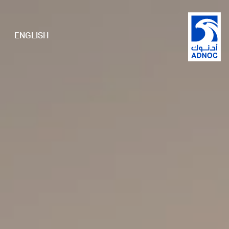
ENGLISH