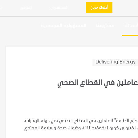
أدنوك مربان
المستثمرون
الموردين
و
عمالنا
مشاريعنا
المسؤولية المجتمعية
Delivering Energy
لعاملين في القطاع الصحي
مدى الأسبوعين الماضيين بتقديم حوالي 1000 من "حزم الطاقة" للعاملين في القطاع الصحي في دولة الإمارات،
وذلك تقديراً لجهودهم وتفانيهم ودورهم الرئيسي في التصدي لفيروس كورونا (كوفيد-19)، وضمان صحة وسلامة المجتمع