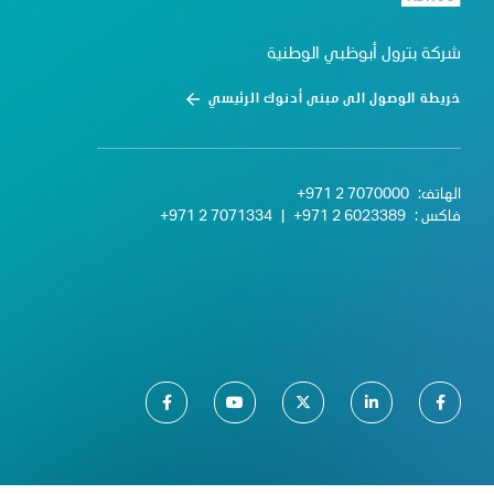
شركة بترول أبوظبي الوطنية
خريطة الوصول الى مبنى أدنوك الرئيسي
الهاتف:
+971 2 7070000
فاكس :
+971 2 6023389
|
+971 2 7071334