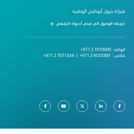
شركة بترول أبوظبي الوطنية
خريطة الوصول الى مبنى أدنوك الرئيسي
الهاتف:
+971 2 7070000
فاكس :
+971 2 6023389
|
+971 2 7071334